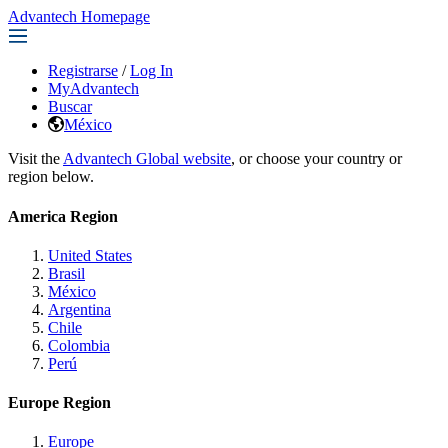
Advantech Homepage
Registrarse
/
Log In
MyAdvantech
Buscar
México
Visit the
Advantech Global website
, or choose your country or
region below.
America Region
United States
Brasil
México
Argentina
Chile
Colombia
Perú
Europe Region
Europe