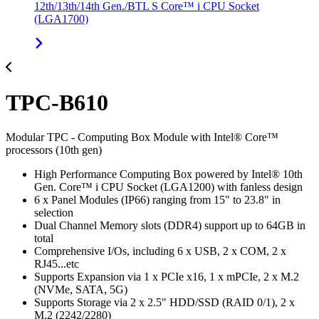
12th/13th/14th Gen./BTL S Core™ i CPU Socket
(LGA1700)
TPC-B610
Modular TPC - Computing Box Module with Intel® Core™
processors (10th gen)
High Performance Computing Box powered by Intel® 10th
Gen. Core™ i CPU Socket (LGA1200) with fanless design
6 x Panel Modules (IP66) ranging from 15" to 23.8" in
selection
Dual Channel Memory slots (DDR4) support up to 64GB in
total
Comprehensive I/Os, including 6 x USB, 2 x COM, 2 x
RJ45...etc
Supports Expansion via 1 x PCIe x16, 1 x mPCIe, 2 x M.2
(NVMe, SATA, 5G)
Supports Storage via 2 x 2.5" HDD/SSD (RAID 0/1), 2 x
M.2 (2242/2280)