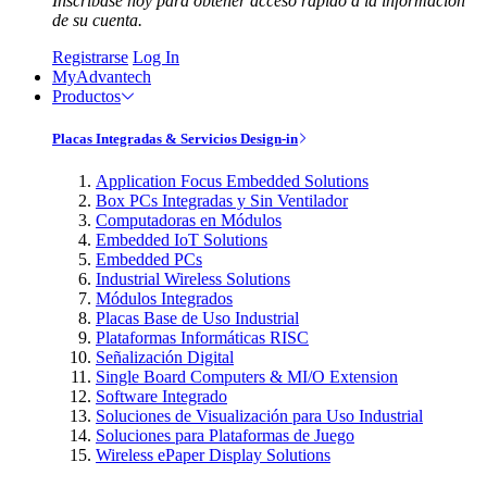
Inscríbase hoy para obtener acceso rápido a la información
de su cuenta.
Registrarse
Log In
MyAdvantech
Productos
Placas Integradas & Servicios Design-in
Application Focus Embedded Solutions
Box PCs Integradas y Sin Ventilador
Computadoras en Módulos
Embedded IoT Solutions
Embedded PCs
Industrial Wireless Solutions
Módulos Integrados
Placas Base de Uso Industrial
Plataformas Informáticas RISC
Señalización Digital
Single Board Computers & MI/O Extension
Software Integrado
Soluciones de Visualización para Uso Industrial
Soluciones para Plataformas de Juego
Wireless ePaper Display Solutions