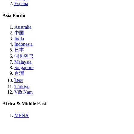
España
Asia Pacific
Australia
中国
India
Indonesia
日本
대한민국
Malaysia
Singapore
台灣
ไทย
Türkiye
Việt Nam
Africa & Middle East
MENA