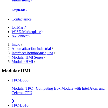
Sustainability
Empleado
Contactarnos
IoTMart
WISE-Marketplace
A-Connect
Inicio
/
Automatización Industrial
/
Interfaces hombre-máquina
/
Modular HMI Series
/
Modular HMI
/
Modular HMI
TPC-B300
Modular TPC - Computing Box Module with Intel Atom and
Celeron CPU
TPC-B510