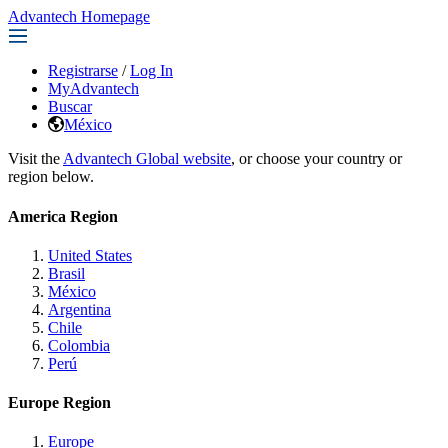
Advantech Homepage
Registrarse
/
Log In
MyAdvantech
Buscar
México
Visit the
Advantech Global website
, or choose your country or
region below.
America Region
United States
Brasil
México
Argentina
Chile
Colombia
Perú
Europe Region
Europe