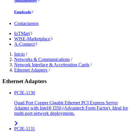
Sustainability
Empleado
Contactarnos
IoTMart
WISE-Marketplace
A-Connect
Inicio
/
Networks & Communications
/
Network Interface & Acceleration Cards
/
Ethernet Adapters
/
Ethernet Adapters
PCIE-1130
Quad Port Copper Gigabit Ethernet PCI Express Server
Adapter with Intel® I350 (Advantech Form Factor). Ideal for
multi-port network deployments.
PCIE-1131