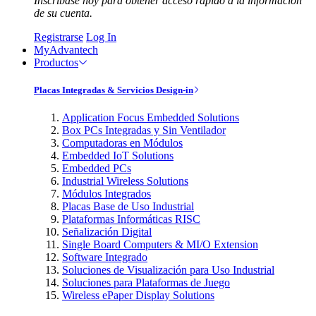
Inscríbase hoy para obtener acceso rápido a la información
de su cuenta.
Registrarse
Log In
MyAdvantech
Productos
Placas Integradas & Servicios Design-in
Application Focus Embedded Solutions
Box PCs Integradas y Sin Ventilador
Computadoras en Módulos
Embedded IoT Solutions
Embedded PCs
Industrial Wireless Solutions
Módulos Integrados
Placas Base de Uso Industrial
Plataformas Informáticas RISC
Señalización Digital
Single Board Computers & MI/O Extension
Software Integrado
Soluciones de Visualización para Uso Industrial
Soluciones para Plataformas de Juego
Wireless ePaper Display Solutions