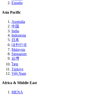
España
Asia Pacific
Australia
中国
India
Indonesia
日本
대한민국
Malaysia
Singapore
台灣
ไทย
Türkiye
Việt Nam
Africa & Middle East
MENA