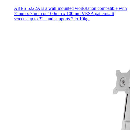
ARES-5222A is a wall-mounted workstation compatible with
75mm x 75mm or 100mm x 100mm VESA patterns. It
screens up to 32" and supports 2 to 10kg.