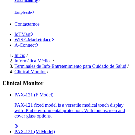
Sustainability
Empleado
Contactarnos
IoTMart
WISE-Marketplace
A-Connect
Inicio
/
Informática Médica
/
Terminales de Info-Entretenimiento para Cuidado de Salud
/
Clinical Monitor
/
Clinical Monitor
PAX-121 (F Model)
PAX-121 fixed model is a versatile medical touch display
with IP54 environmental protection. With touchscreen and
cover glass options.
PAX-121 (M Model)