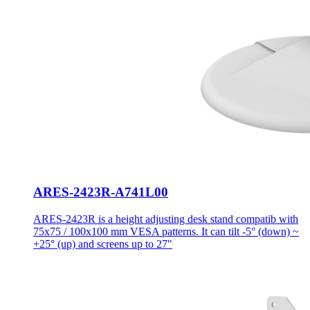
ARES-2423R-A741L00
ARES-2423R is a height adjusting desk stand compatib with
75x75 / 100x100 mm VESA patterns. It can tilt -5° (down) ~
+25° (up) and screens up to 27"