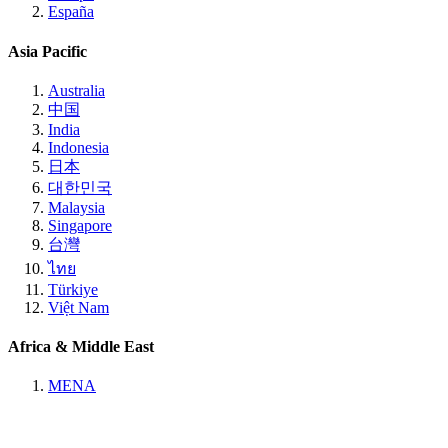
España
Asia Pacific
Australia
中国
India
Indonesia
日本
대한민국
Malaysia
Singapore
台灣
ไทย
Türkiye
Việt Nam
Africa & Middle East
MENA