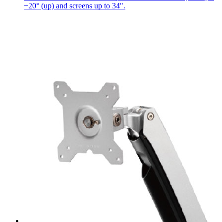
+20° (up) and screens up to 34".