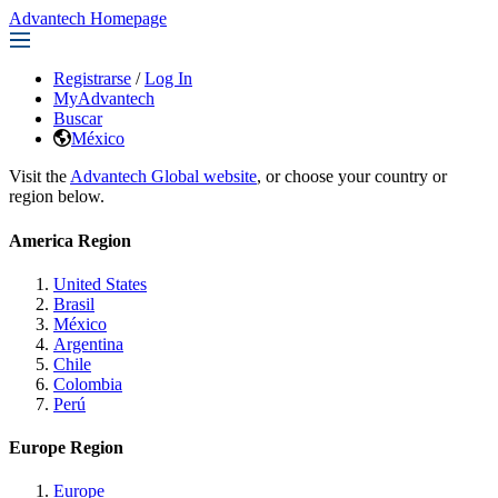
Advantech Homepage
Registrarse
/
Log In
MyAdvantech
Buscar
México
Visit the
Advantech Global website
, or choose your country or
region below.
America Region
United States
Brasil
México
Argentina
Chile
Colombia
Perú
Europe Region
Europe