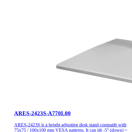
ARES-2423S-A770L00
ARES-2423S is a height adjusting desk stand compatib with
75x75 / 100x100 mm VESA patterns. It can tilt -5° (down) ~