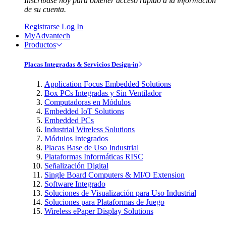
Inscríbase hoy para obtener acceso rápido a la información
de su cuenta.
Registrarse
Log In
MyAdvantech
Productos
Placas Integradas & Servicios Design-in
Application Focus Embedded Solutions
Box PCs Integradas y Sin Ventilador
Computadoras en Módulos
Embedded IoT Solutions
Embedded PCs
Industrial Wireless Solutions
Módulos Integrados
Placas Base de Uso Industrial
Plataformas Informáticas RISC
Señalización Digital
Single Board Computers & MI/O Extension
Software Integrado
Soluciones de Visualización para Uso Industrial
Soluciones para Plataformas de Juego
Wireless ePaper Display Solutions