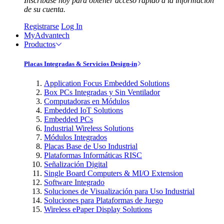
Inscríbase hoy para obtener acceso rápido a la información
de su cuenta.
Registrarse
Log In
MyAdvantech
Productos
Placas Integradas & Servicios Design-in
Application Focus Embedded Solutions
Box PCs Integradas y Sin Ventilador
Computadoras en Módulos
Embedded IoT Solutions
Embedded PCs
Industrial Wireless Solutions
Módulos Integrados
Placas Base de Uso Industrial
Plataformas Informáticas RISC
Señalización Digital
Single Board Computers & MI/O Extension
Software Integrado
Soluciones de Visualización para Uso Industrial
Soluciones para Plataformas de Juego
Wireless ePaper Display Solutions