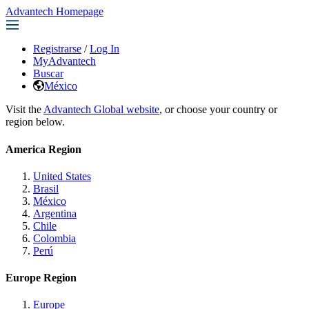
Advantech Homepage
Registrarse
/
Log In
MyAdvantech
Buscar
México
Visit the
Advantech Global website
, or choose your country or
region below.
America Region
United States
Brasil
México
Argentina
Chile
Colombia
Perú
Europe Region
Europe