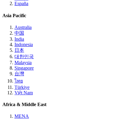
España
Asia Pacific
Australia
中国
India
Indonesia
日本
대한민국
Malaysia
Singapore
台灣
ไทย
Türkiye
Việt Nam
Africa & Middle East
MENA