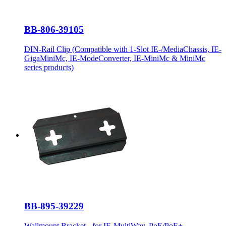
BB-806-39105
DIN-Rail Clip (Compatible with 1-Slot IE-/MediaChassis, IE-
GigaMiniMc, IE-ModeConverter, IE-MiniMc & MiniMc
series products)
BB-895-39229
Wallmount Bracket - for IE-MultiWay, PoE/PoE+