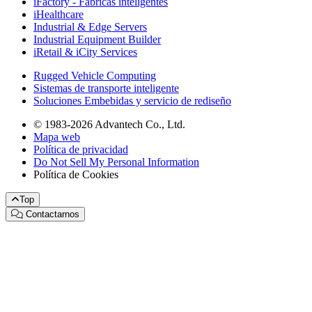
iFactory - Fábricas inteligentes
iHealthcare
Industrial & Edge Servers
Industrial Equipment Builder
iRetail & iCity Services
Rugged Vehicle Computing
Sistemas de transporte inteligente
Soluciones Embebidas y servicio de rediseño
© 1983-2026 Advantech Co., Ltd.
Mapa web
Política de privacidad
Do Not Sell My Personal Information
Política de Cookies
Top
Contactarnos