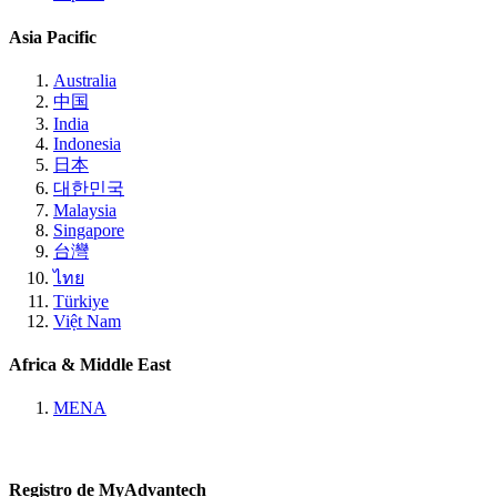
Asia Pacific
Australia
中国
India
Indonesia
日本
대한민국
Malaysia
Singapore
台灣
ไทย
Türkiye
Việt Nam
Africa & Middle East
MENA
Registro de MyAdvantech