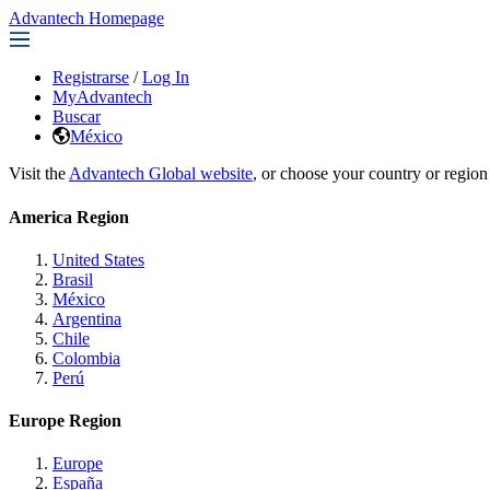
Advantech Homepage
Registrarse
/
Log In
MyAdvantech
Buscar
México
Visit the
Advantech Global website
, or choose your country or region
America Region
United States
Brasil
México
Argentina
Chile
Colombia
Perú
Europe Region
Europe
España