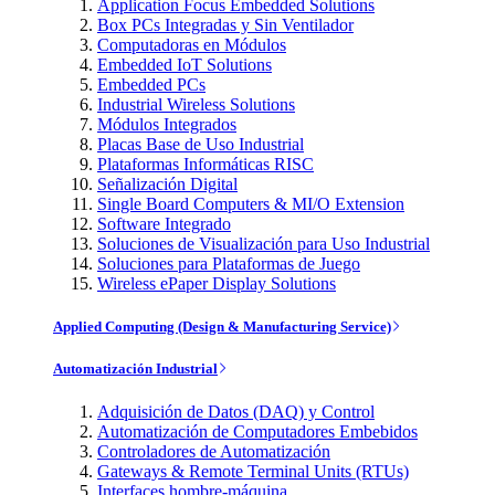
Application Focus Embedded Solutions
Box PCs Integradas y Sin Ventilador
Computadoras en Módulos
Embedded IoT Solutions
Embedded PCs
Industrial Wireless Solutions
Módulos Integrados
Placas Base de Uso Industrial
Plataformas Informáticas RISC
Señalización Digital
Single Board Computers & MI/O Extension
Software Integrado
Soluciones de Visualización para Uso Industrial
Soluciones para Plataformas de Juego
Wireless ePaper Display Solutions
Applied Computing (Design & Manufacturing Service)
Automatización Industrial
Adquisición de Datos (DAQ) y Control
Automatización de Computadores Embebidos
Controladores de Automatización
Gateways & Remote Terminal Units (RTUs)
Interfaces hombre-máquina