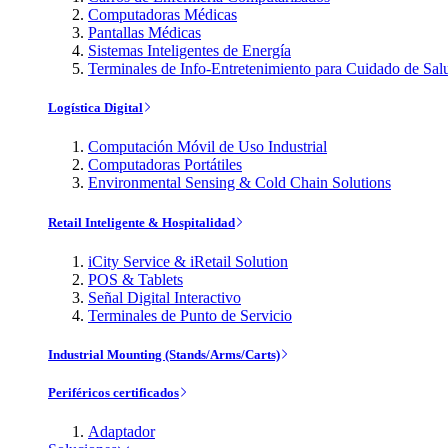
Computadoras Médicas
Pantallas Médicas
Sistemas Inteligentes de Energía
Terminales de Info-Entretenimiento para Cuidado de Sal
Logística Digital
Computación Móvil de Uso Industrial
Computadoras Portátiles
Environmental Sensing & Cold Chain Solutions
Retail Inteligente & Hospitalidad
iCity Service & iRetail Solution
POS & Tablets
Señal Digital Interactivo
Terminales de Punto de Servicio
Industrial Mounting (Stands/Arms/Carts)
Periféricos certificados
Adaptador