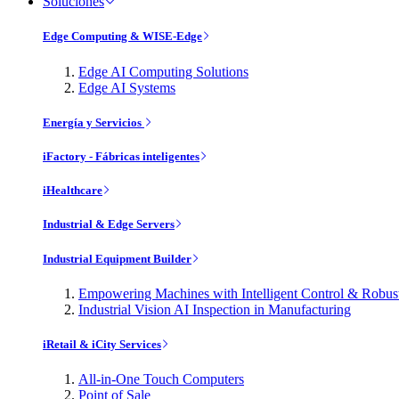
Soluciones
Edge Computing & WISE-Edge
Edge AI Computing Solutions
Edge AI Systems
Energía y Servicios
iFactory - Fábricas inteligentes
iHealthcare
Industrial & Edge Servers
Industrial Equipment Builder
Empowering Machines with Intelligent Control & Robu
Industrial Vision AI Inspection in Manufacturing
iRetail & iCity Services
All-in-One Touch Computers
Point of Sale