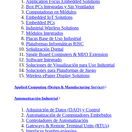
Application Focus Embedded Solutions
Box PCs Integradas y Sin Ventilador
Computadoras en Módulos
Embedded IoT Solutions
Embedded PCs
Industrial Wireless Solutions
Módulos Integrados
Placas Base de Uso Industrial
Plataformas Informáticas RISC
Señalización Digital
Single Board Computers & MI/O Extension
Software Integrado
Soluciones de Visualización para Uso Industrial
Soluciones para Plataformas de Juego
Wireless ePaper Display Solutions
Applied Computing (Design & Manufacturing Service)
Automatización Industrial
Adquisición de Datos (DAQ) y Control
Automatización de Computadores Embebidos
Controladores de Automatización
Gateways & Remote Terminal Units (RTUs)
Interfaces hombre-máquina