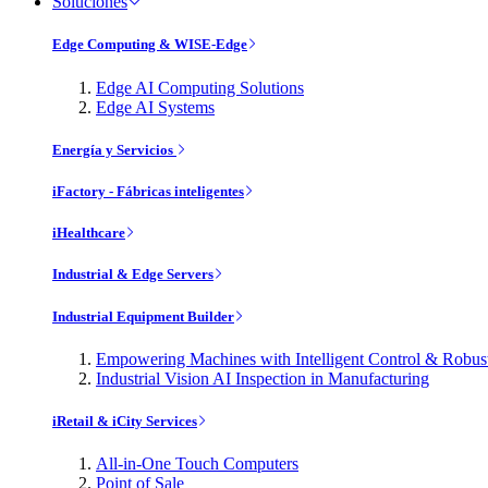
Soluciones
Edge Computing & WISE-Edge
Edge AI Computing Solutions
Edge AI Systems
Energía y Servicios
iFactory - Fábricas inteligentes
iHealthcare
Industrial & Edge Servers
Industrial Equipment Builder
Empowering Machines with Intelligent Control & Robu
Industrial Vision AI Inspection in Manufacturing
iRetail & iCity Services
All-in-One Touch Computers
Point of Sale