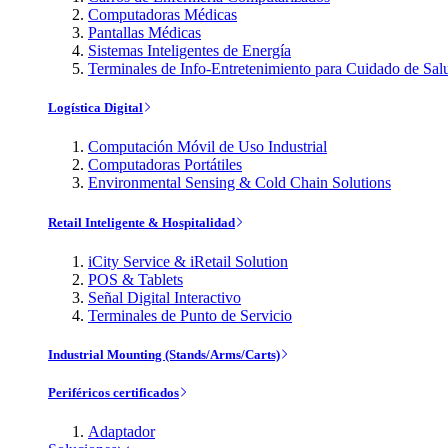
Computadoras Médicas
Pantallas Médicas
Sistemas Inteligentes de Energía
Terminales de Info-Entretenimiento para Cuidado de Sal
Logística Digital
Computación Móvil de Uso Industrial
Computadoras Portátiles
Environmental Sensing & Cold Chain Solutions
Retail Inteligente & Hospitalidad
iCity Service & iRetail Solution
POS & Tablets
Señal Digital Interactivo
Terminales de Punto de Servicio
Industrial Mounting (Stands/Arms/Carts)
Periféricos certificados
Adaptador