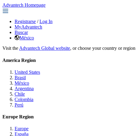
Advantech Homepage
Registrarse
/
Log In
MyAdvantech
Buscar
México
Visit the
Advantech Global website
, or choose your country or region
America Region
United States
Brasil
México
Argentina
Chile
Colombia
Perú
Europe Region
Europe
España