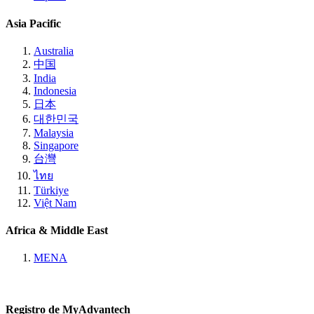
Asia Pacific
Australia
中国
India
Indonesia
日本
대한민국
Malaysia
Singapore
台灣
ไทย
Türkiye
Việt Nam
Africa & Middle East
MENA
Registro de MyAdvantech