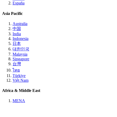
España
Asia Pacific
Australia
中国
India
Indonesia
日本
대한민국
Malaysia
Singapore
台灣
ไทย
Türkiye
Việt Nam
Africa & Middle East
MENA