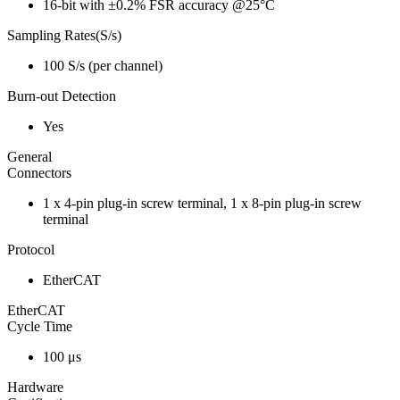
16-bit with ±0.2% FSR accuracy @25°C
Sampling Rates(S/s)
100 S/s (per channel)
Burn-out Detection
Yes
General
Connectors
1 x 4-pin plug-in screw terminal, 1 x 8-pin plug-in screw
terminal
Protocol
EtherCAT
EtherCAT
Cycle Time
100 μs
Hardware