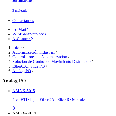
Sustainability
Empleado
Contactarnos
IoTMart
WISE-Marketplace
A-Connect
Inicio
/
Automatización Industrial
/
Controladores de Automatización
/
Solución de Control de Movimiento Distribuido
/
EtherCAT Slice I/O
/
Analog I/O
/
Analog I/O
AMAX-5015
4-ch RTD Input EtherCAT Slice IO Module
AMAX-5017C