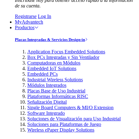
Inscríbase hoy para obtener acceso rápido a la información
de su cuenta.
Registrarse
Log In
MyAdvantech
Productos
Placas Integradas & Servicios Design-in
Application Focus Embedded Solutions
Box PCs Integradas y Sin Ventilador
Computadoras en Módulos
Embedded IoT Solutions
Embedded PCs
Industrial Wireless Solutions
Módulos Integrados
Placas Base de Uso Industrial
Plataformas Informáticas RISC
Señalización Digital
Single Board Computers & MI/O Extension
Software Integrado
Soluciones de Visualización para Uso Industrial
Soluciones para Plataformas de Juego
Wireless ePaper Display Solutions