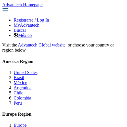
Advantech Homepage
Registrarse
/
Log In
MyAdvantech
Buscar
México
Visit the
Advantech Global website
, or choose your country or
region below.
America Region
United States
Brasil
México
Argentina
Chile
Colombia
Perú
Europe Region
Europe