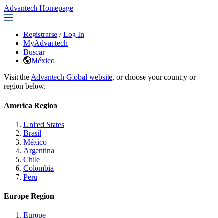
Advantech Homepage
Registrarse
/
Log In
MyAdvantech
Buscar
México
Visit the
Advantech Global website
, or choose your country or
region below.
America Region
United States
Brasil
México
Argentina
Chile
Colombia
Perú
Europe Region
Europe