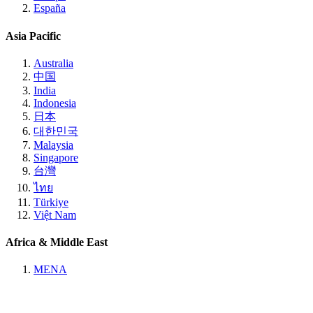
España
Asia Pacific
Australia
中国
India
Indonesia
日本
대한민국
Malaysia
Singapore
台灣
ไทย
Türkiye
Việt Nam
Africa & Middle East
MENA