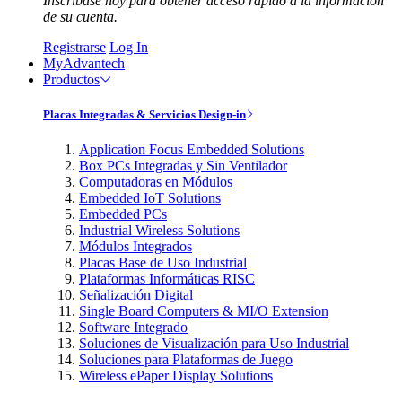
Inscríbase hoy para obtener acceso rápido a la información
de su cuenta.
Registrarse
Log In
MyAdvantech
Productos
Placas Integradas & Servicios Design-in
Application Focus Embedded Solutions
Box PCs Integradas y Sin Ventilador
Computadoras en Módulos
Embedded IoT Solutions
Embedded PCs
Industrial Wireless Solutions
Módulos Integrados
Placas Base de Uso Industrial
Plataformas Informáticas RISC
Señalización Digital
Single Board Computers & MI/O Extension
Software Integrado
Soluciones de Visualización para Uso Industrial
Soluciones para Plataformas de Juego
Wireless ePaper Display Solutions