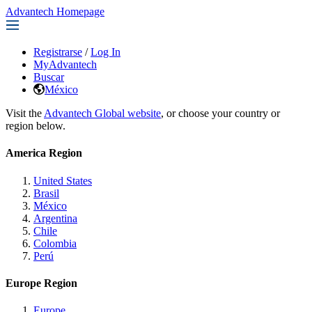
Advantech Homepage
Registrarse
/
Log In
MyAdvantech
Buscar
México
Visit the
Advantech Global website
, or choose your country or
region below.
America Region
United States
Brasil
México
Argentina
Chile
Colombia
Perú
Europe Region
Europe