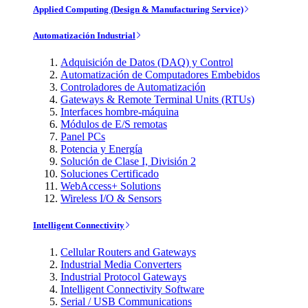
Applied Computing (Design & Manufacturing Service)
Automatización Industrial
Adquisición de Datos (DAQ) y Control
Automatización de Computadores Embebidos
Controladores de Automatización
Gateways & Remote Terminal Units (RTUs)
Interfaces hombre-máquina
Módulos de E/S remotas
Panel PCs
Potencia y Energía
Solución de Clase I, División 2
Soluciones Certificado
WebAccess+ Solutions
Wireless I/O & Sensors
Intelligent Connectivity
Cellular Routers and Gateways
Industrial Media Converters
Industrial Protocol Gateways
Intelligent Connectivity Software
Serial / USB Communications