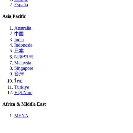
España
Asia Pacific
Australia
中国
India
Indonesia
日本
대한민국
Malaysia
Singapore
台灣
ไทย
Türkiye
Việt Nam
Africa & Middle East
MENA