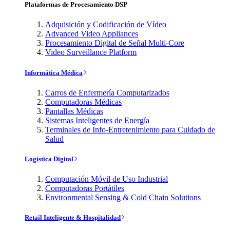
Plataformas de Procesamiento DSP
Adquisición y Codificación de Vídeo
Advanced Video Appliances
Procesamiento Digital de Señal Multi-Core
Video Surveillance Platform
Informática Médica
Carros de Enfermería Computarizados
Computadoras Médicas
Pantallas Médicas
Sistemas Inteligentes de Energía
Terminales de Info-Entretenimiento para Cuidado de
Salud
Logística Digital
Computación Móvil de Uso Industrial
Computadoras Portátiles
Environmental Sensing & Cold Chain Solutions
Retail Inteligente & Hospitalidad