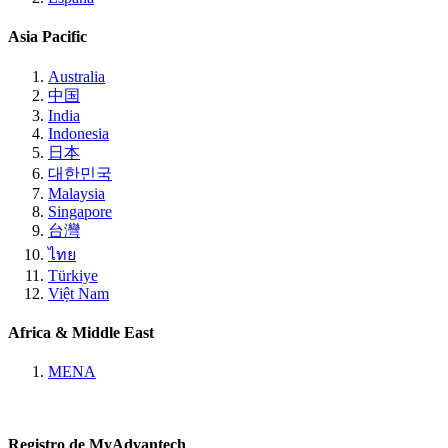
Asia Pacific
Australia
中国
India
Indonesia
日本
대한민국
Malaysia
Singapore
台灣
ไทย
Türkiye
Việt Nam
Africa & Middle East
MENA
Registro de MyAdvantech