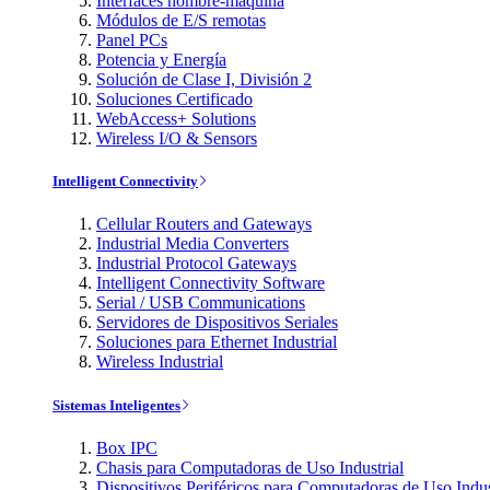
Interfaces hombre-máquina
Módulos de E/S remotas
Panel PCs
Potencia y Energía
Solución de Clase I, División 2
Soluciones Certificado
WebAccess+ Solutions
Wireless I/O & Sensors
Intelligent Connectivity
Cellular Routers and Gateways
Industrial Media Converters
Industrial Protocol Gateways
Intelligent Connectivity Software
Serial / USB Communications
Servidores de Dispositivos Seriales
Soluciones para Ethernet Industrial
Wireless Industrial
Sistemas Inteligentes
Box IPC
Chasis para Computadoras de Uso Industrial
Dispositivos Periféricos para Computadoras de Uso Indus