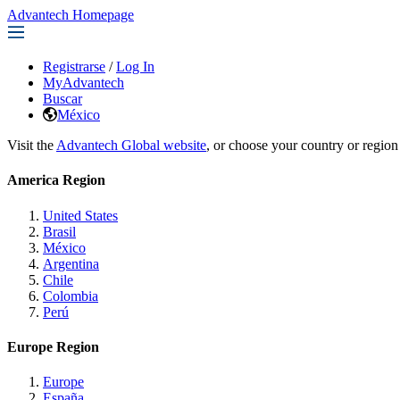
Advantech Homepage
Registrarse
/
Log In
MyAdvantech
Buscar
México
Visit the
Advantech Global website
, or choose your country or region
America Region
United States
Brasil
México
Argentina
Chile
Colombia
Perú
Europe Region
Europe
España