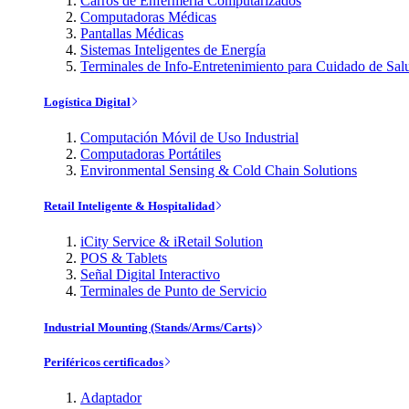
Carros de Enfermería Computarizados
Computadoras Médicas
Pantallas Médicas
Sistemas Inteligentes de Energía
Terminales de Info-Entretenimiento para Cuidado de Sal
Logística Digital
Computación Móvil de Uso Industrial
Computadoras Portátiles
Environmental Sensing & Cold Chain Solutions
Retail Inteligente & Hospitalidad
iCity Service & iRetail Solution
POS & Tablets
Señal Digital Interactivo
Terminales de Punto de Servicio
Industrial Mounting (Stands/Arms/Carts)
Periféricos certificados
Adaptador