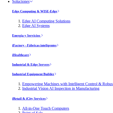
Soluciones
Edge Computing & WISE-Edge
Edge AI Computing Solutions
Edge AI Systems
Energía y Servicios
iFactory - Fábricas inteligentes
iHealthcare
Industrial & Edge Servers
Industrial Equipment Builder
Empowering Machines with Intelligent Control & Robu
Industrial Vision AI Inspection in Manufacturing
iRetail & iCity Services
All-in-One Touch Computers
Point of Sale