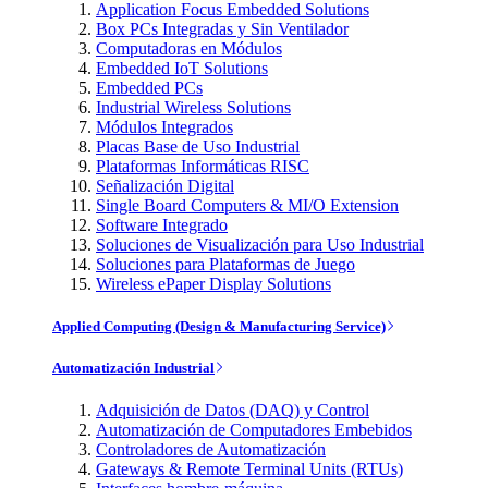
Application Focus Embedded Solutions
Box PCs Integradas y Sin Ventilador
Computadoras en Módulos
Embedded IoT Solutions
Embedded PCs
Industrial Wireless Solutions
Módulos Integrados
Placas Base de Uso Industrial
Plataformas Informáticas RISC
Señalización Digital
Single Board Computers & MI/O Extension
Software Integrado
Soluciones de Visualización para Uso Industrial
Soluciones para Plataformas de Juego
Wireless ePaper Display Solutions
Applied Computing (Design & Manufacturing Service)
Automatización Industrial
Adquisición de Datos (DAQ) y Control
Automatización de Computadores Embebidos
Controladores de Automatización
Gateways & Remote Terminal Units (RTUs)