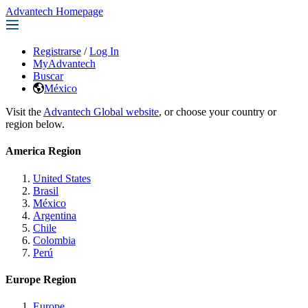
Advantech Homepage
Registrarse
/
Log In
MyAdvantech
Buscar
México
Visit the
Advantech Global website
, or choose your country or
region below.
America Region
United States
Brasil
México
Argentina
Chile
Colombia
Perú
Europe Region
Europe