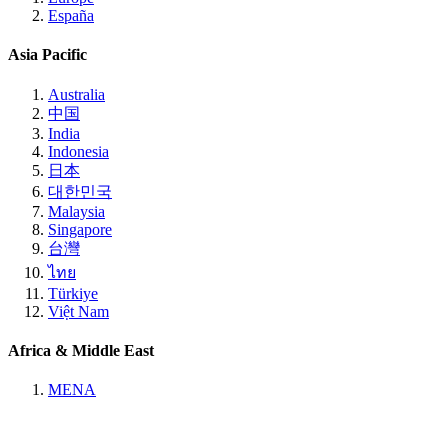
España
Asia Pacific
Australia
中国
India
Indonesia
日本
대한민국
Malaysia
Singapore
台灣
ไทย
Türkiye
Việt Nam
Africa & Middle East
MENA