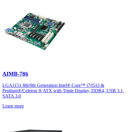
AIMB-786
LGA1151 8th/9th Generation Intel® Core™ i7/i5/i3 &
Pentium®/Celeron ® ATX with Triple Display, DDR4, USB 3.1,
SATA 3.0
Learn more