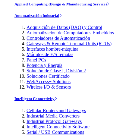
Applied Computing (Design & Manufacturing Service)
Automatización Industrial
Adquisición de Datos (DAQ) y Control
Automatización de Computadores Embebidos
Controladores de Automatización
Gateways & Remote Terminal Units (RTUs)
Interfaces hombre-máquina
Módulos de E/S remotas
Panel PCs
Potencia y Energía
Solución de Clase I, División 2
Soluciones Certificado
WebAccess+ Solutions
Wireless I/O & Sensors
Intelligent Connectivity
Cellular Routers and Gateways
Industrial Media Converters
Industrial Protocol Gateways
Intelligent Connectivity Software
Serial / USB Communications