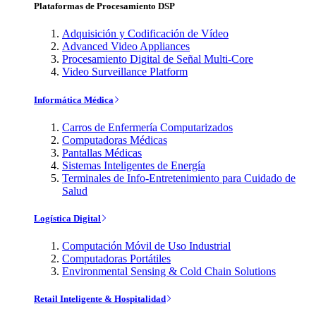
Plataformas de Procesamiento DSP
Adquisición y Codificación de Vídeo
Advanced Video Appliances
Procesamiento Digital de Señal Multi-Core
Video Surveillance Platform
Informática Médica
Carros de Enfermería Computarizados
Computadoras Médicas
Pantallas Médicas
Sistemas Inteligentes de Energía
Terminales de Info-Entretenimiento para Cuidado de
Salud
Logística Digital
Computación Móvil de Uso Industrial
Computadoras Portátiles
Environmental Sensing & Cold Chain Solutions
Retail Inteligente & Hospitalidad