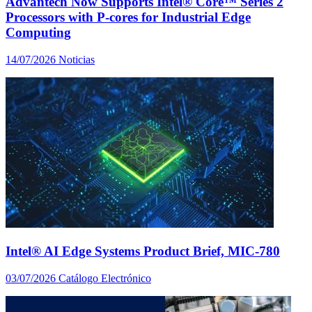
Advantech Now Supports Intel® Core™ Series 2
Processors with P-cores for Industrial Edge
Computing
14/07/2026
Noticias
Intel® AI Edge Systems Product Brief, MIC-780
03/07/2026
Catálogo Electrónico