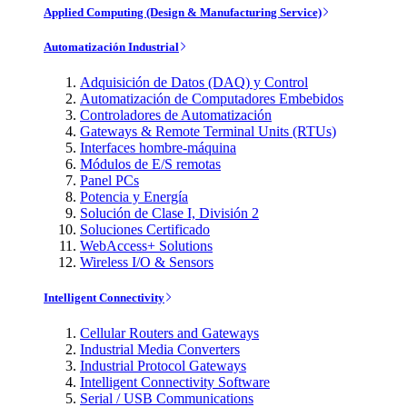
Applied Computing (Design & Manufacturing Service)
Automatización Industrial
Adquisición de Datos (DAQ) y Control
Automatización de Computadores Embebidos
Controladores de Automatización
Gateways & Remote Terminal Units (RTUs)
Interfaces hombre-máquina
Módulos de E/S remotas
Panel PCs
Potencia y Energía
Solución de Clase I, División 2
Soluciones Certificado
WebAccess+ Solutions
Wireless I/O & Sensors
Intelligent Connectivity
Cellular Routers and Gateways
Industrial Media Converters
Industrial Protocol Gateways
Intelligent Connectivity Software
Serial / USB Communications