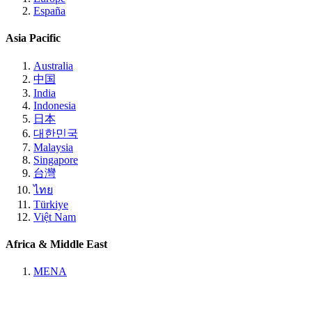
España
Asia Pacific
Australia
中国
India
Indonesia
日本
대한민국
Malaysia
Singapore
台灣
ไทย
Türkiye
Việt Nam
Africa & Middle East
MENA