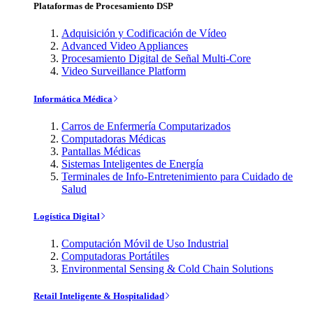
Plataformas de Procesamiento DSP
Adquisición y Codificación de Vídeo
Advanced Video Appliances
Procesamiento Digital de Señal Multi-Core
Video Surveillance Platform
Informática Médica
Carros de Enfermería Computarizados
Computadoras Médicas
Pantallas Médicas
Sistemas Inteligentes de Energía
Terminales de Info-Entretenimiento para Cuidado de
Salud
Logística Digital
Computación Móvil de Uso Industrial
Computadoras Portátiles
Environmental Sensing & Cold Chain Solutions
Retail Inteligente & Hospitalidad