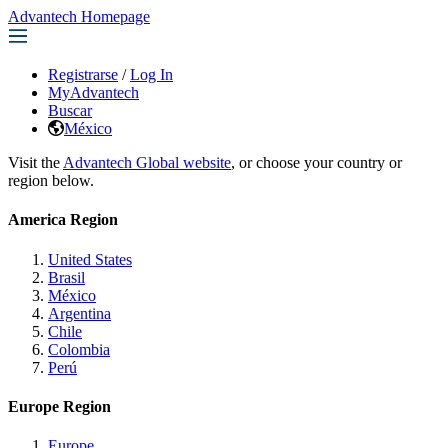
Advantech Homepage
Registrarse
/
Log In
MyAdvantech
Buscar
México
Visit the
Advantech Global website
, or choose your country or
region below.
America Region
United States
Brasil
México
Argentina
Chile
Colombia
Perú
Europe Region
Europe