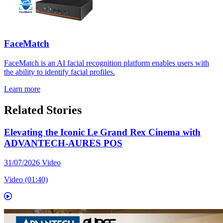
FaceMatch
FaceMatch is an AI facial recognition platform enables users with
the ability to identify facial profiles.
Learn more
Related Stories
Elevating the Iconic Le Grand Rex Cinema with
ADVANTECH-AURES POS
31/07/2026
Video
Video (01:40)