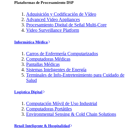
Plataformas de Procesamiento DSP
Adquisición y Codificación de Vídeo
Advanced Video Appliances
Procesamiento Digital de Señal Multi-Core
Video Surveillance Platform
Informática Médica
Carros de Enfermería Computarizados
Computadoras Médicas
Pantallas Médicas
Sistemas Inteligentes de Energía
Terminales de Info-Entretenimiento para Cuidado de
Salud
Logística Digital
Computación Móvil de Uso Industrial
Computadoras Portátiles
Environmental Sensing & Cold Chain Solutions
Retail Inteligente & Hospitalidad