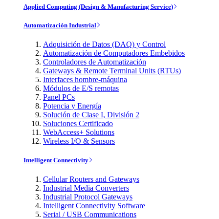
Applied Computing (Design & Manufacturing Service)
Automatización Industrial
Adquisición de Datos (DAQ) y Control
Automatización de Computadores Embebidos
Controladores de Automatización
Gateways & Remote Terminal Units (RTUs)
Interfaces hombre-máquina
Módulos de E/S remotas
Panel PCs
Potencia y Energía
Solución de Clase I, División 2
Soluciones Certificado
WebAccess+ Solutions
Wireless I/O & Sensors
Intelligent Connectivity
Cellular Routers and Gateways
Industrial Media Converters
Industrial Protocol Gateways
Intelligent Connectivity Software
Serial / USB Communications