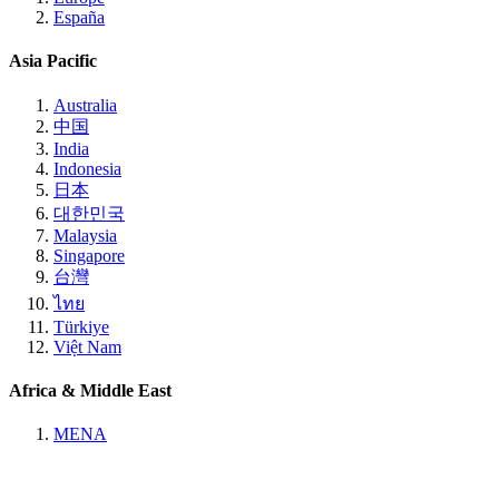
España
Asia Pacific
Australia
中国
India
Indonesia
日本
대한민국
Malaysia
Singapore
台灣
ไทย
Türkiye
Việt Nam
Africa & Middle East
MENA