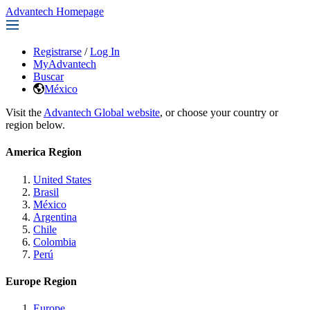
Advantech Homepage
Registrarse
/
Log In
MyAdvantech
Buscar
México
Visit the
Advantech Global website
, or choose your country or
region below.
America Region
United States
Brasil
México
Argentina
Chile
Colombia
Perú
Europe Region
Europe