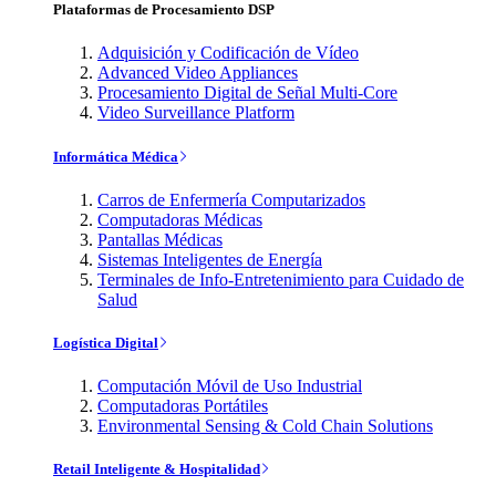
Plataformas de Procesamiento DSP
Adquisición y Codificación de Vídeo
Advanced Video Appliances
Procesamiento Digital de Señal Multi-Core
Video Surveillance Platform
Informática Médica
Carros de Enfermería Computarizados
Computadoras Médicas
Pantallas Médicas
Sistemas Inteligentes de Energía
Terminales de Info-Entretenimiento para Cuidado de
Salud
Logística Digital
Computación Móvil de Uso Industrial
Computadoras Portátiles
Environmental Sensing & Cold Chain Solutions
Retail Inteligente & Hospitalidad