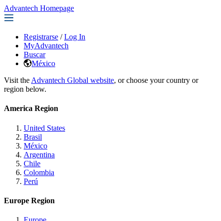
Advantech Homepage
Registrarse
/
Log In
MyAdvantech
Buscar
México
Visit the
Advantech Global website
, or choose your country or
region below.
America Region
United States
Brasil
México
Argentina
Chile
Colombia
Perú
Europe Region
Europe