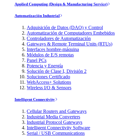
Applied Computing (Design & Manufacturing Service)
Automatización Industrial
Adquisición de Datos (DAQ) y Control
Automatización de Computadores Embebidos
Controladores de Automatización
Gateways & Remote Terminal Units (RTUs)
Interfaces hombre-máquina
Módulos de E/S remotas
Panel PCs
Potencia y Energía
Solución de Clase I, División 2
Soluciones Certificado
WebAccess+ Solutions
Wireless I/O & Sensors
Intelligent Connectivity
Cellular Routers and Gateways
Industrial Media Converters
Industrial Protocol Gateways
Intelligent Connectivity Software
Serial / USB Communications