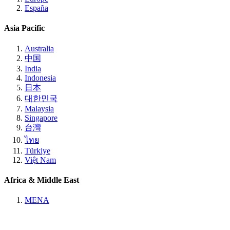
España
Asia Pacific
Australia
中国
India
Indonesia
日本
대한민국
Malaysia
Singapore
台灣
ไทย
Türkiye
Việt Nam
Africa & Middle East
MENA