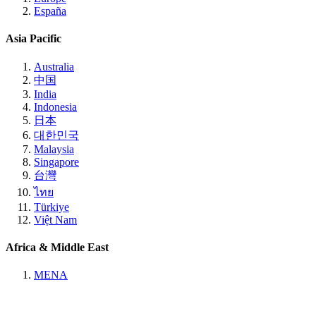
España
Asia Pacific
Australia
中国
India
Indonesia
日本
대한민국
Malaysia
Singapore
台灣
ไทย
Türkiye
Việt Nam
Africa & Middle East
MENA