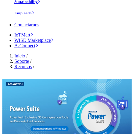
Sustainability
Empleado
Contactarnos
IoTMart
WISE-Marketplace
A-Connect
Inicio
/
Soporte
/
Recursos
/