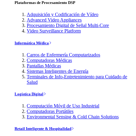
Plataformas de Procesamiento DSP
Adquisición y Codificación de Vídeo
Advanced Video Appliances
Procesamiento Digital de Señal Multi-Core
Video Surveillance Platform
Informática Médica
Carros de Enfermería Computarizados
Computadoras Médicas
Pantallas Médicas
Sistemas Inteligentes de Energía
Terminales de Info-Entretenimiento para Cuidado de
Salud
Logística Digital
Computación Móvil de Uso Industrial
Computadoras Portátiles
Environmental Sensing & Cold Chain Solutions
Retail Inteligente & Hospitalidad