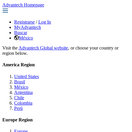
Advantech Homepage
Registrarse
/
Log In
MyAdvantech
Buscar
México
Visit the
Advantech Global website
, or choose your country or
region below.
America Region
United States
Brasil
México
Argentina
Chile
Colombia
Perú
Europe Region
Europe