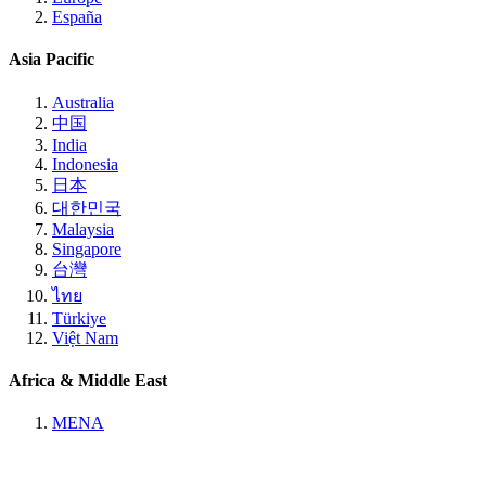
España
Asia Pacific
Australia
中国
India
Indonesia
日本
대한민국
Malaysia
Singapore
台灣
ไทย
Türkiye
Việt Nam
Africa & Middle East
MENA