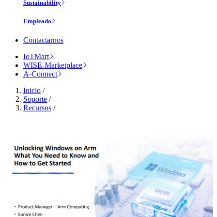
Sustainability
Empleado
Contactarnos
IoTMart
WISE-Marketplace
A-Connect
Inicio
/
Soporte
/
Recursos
/