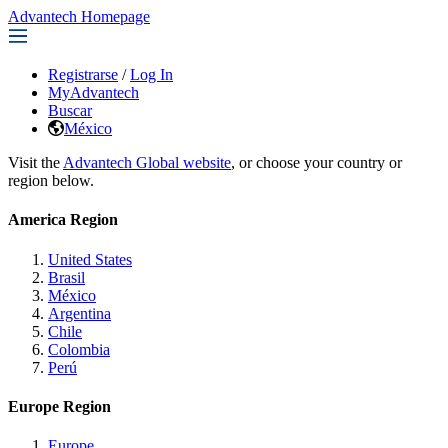
Advantech Homepage
Registrarse
/
Log In
MyAdvantech
Buscar
México
Visit the
Advantech Global website
, or choose your country or
region below.
America Region
United States
Brasil
México
Argentina
Chile
Colombia
Perú
Europe Region
Europe