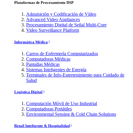
Plataformas de Procesamiento DSP
Adquisición y Codificación de Vídeo
Advanced Video Appliances
Procesamiento Digital de Señal Multi-Core
Video Surveillance Platform
Informática Médica
Carros de Enfermería Computarizados
Computadoras Médicas
Pantallas Médicas
Sistemas Inteligentes de Energía
Terminales de Info-Entretenimiento para Cuidado de
Salud
Logística Digital
Computación Móvil de Uso Industrial
Computadoras Portátiles
Environmental Sensing & Cold Chain Solutions
Retail Inteligente & Hospitalidad