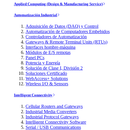
Applied Computing (Design & Manufacturing Service)
Automatización Industrial
Adquisición de Datos (DAQ) y Control
Automatización de Computadores Embebidos
Controladores de Automatización
Gateways & Remote Terminal Units (RTUs)
Interfaces hombre-máquina
Módulos de E/S remotas
Panel PCs
Potencia y Energía
Solución de Clase I, División 2
Soluciones Certificado
WebAccess+ Solutions
Wireless I/O & Sensors
Intelligent Connectivity
Cellular Routers and Gateways
Industrial Media Converters
Industrial Protocol Gateways
Intelligent Connectivity Software
Serial / USB Communications