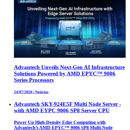
Advantech Unveils Next-Gen AI Infrastructure
Solutions Powered by AMD EPYC™ 9006
Series Processors
24/07/2026
|
Noticias
Advantech SKY-924E5F Multi Node Server -
with AMD EYPC 9006 SP8 Server CPU
Power Up High-Density Edge Computing with
Advantech’s AMD EPYC™ 9006 SP8 Multi-Node