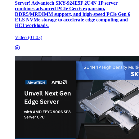
Server! Advantech SKY-924E5F 2U4N 1P server
combines advanced PCIe Gen 6 expansion,
DDR5/MRDIMM support, and high-speed PCle Gen 6
E1.S NVMe storage to accelerate edge computing and
HCI workloads.
Video (01:03)