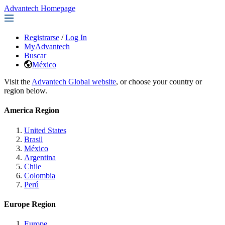
Advantech Homepage
Registrarse
/
Log In
MyAdvantech
Buscar
México
Visit the
Advantech Global website
, or choose your country or
region below.
America Region
United States
Brasil
México
Argentina
Chile
Colombia
Perú
Europe Region
Europe