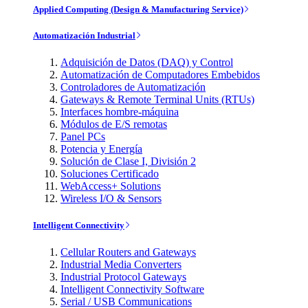
Applied Computing (Design & Manufacturing Service)
Automatización Industrial
Adquisición de Datos (DAQ) y Control
Automatización de Computadores Embebidos
Controladores de Automatización
Gateways & Remote Terminal Units (RTUs)
Interfaces hombre-máquina
Módulos de E/S remotas
Panel PCs
Potencia y Energía
Solución de Clase I, División 2
Soluciones Certificado
WebAccess+ Solutions
Wireless I/O & Sensors
Intelligent Connectivity
Cellular Routers and Gateways
Industrial Media Converters
Industrial Protocol Gateways
Intelligent Connectivity Software
Serial / USB Communications