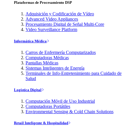
Plataformas de Procesamiento DSP
Adquisición y Codificación de Vídeo
Advanced Video Appliances
Procesamiento Digital de Señal Multi-Core
Video Surveillance Platform
Informática Médica
Carros de Enfermería Computarizados
Computadoras Médicas
Pantallas Médicas
Sistemas Inteligentes de Energía
Terminales de Info-Entretenimiento para Cuidado de
Salud
Logística Digital
Computación Móvil de Uso Industrial
Computadoras Portátiles
Environmental Sensing & Cold Chain Solutions
Retail Inteligente & Hospitalidad