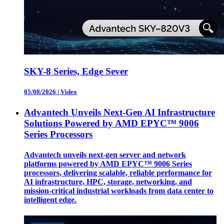
SKY-8 Series, Edge Sever
05/08/2026
|
Video
Advantech Unveils Next-Gen AI Infrastructure
Solutions Powered by AMD EPYC™ 9006
Series Processors
Advantech unveils next-gen server and network
platforms powered by AMD EPYC™ 9006 Series
processors, delivering scalable, reliable performance for
AI infrastructure, HPC, storage, networking, and
mission-critical industrial workloads from data center to
intelligent edge.