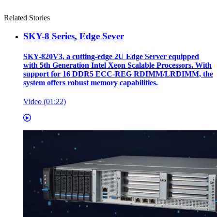
Related Stories
SKY-8 Series, Edge Sever
SKY-820V3, a cutting-edge 2U Edge Server equipped
with 5th Generation Intel Xeon Scalable Processors. With
support for 16 DDR5 ECC-REG RDIMM/LRDIMM, the
system offers robust memory capabilities.
Video (01:22)