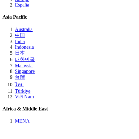
España
Asia Pacific
Australia
中国
India
Indonesia
日本
대한민국
Malaysia
Singapore
台灣
ไทย
Türkiye
Việt Nam
Africa & Middle East
MENA