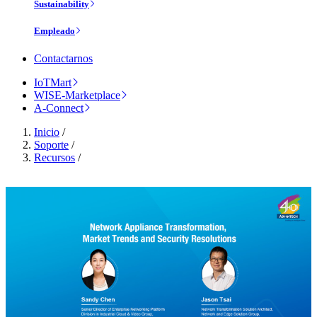
Sustainability
Empleado
Contactarnos
IoTMart
WISE-Marketplace
A-Connect
Inicio
/
Soporte
/
Recursos
/