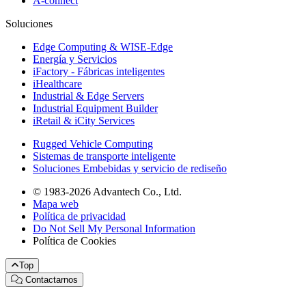
A-connect
Soluciones
Edge Computing & WISE-Edge
Energía y Servicios
iFactory - Fábricas inteligentes
iHealthcare
Industrial & Edge Servers
Industrial Equipment Builder
iRetail & iCity Services
Rugged Vehicle Computing
Sistemas de transporte inteligente
Soluciones Embebidas y servicio de rediseño
© 1983-2026 Advantech Co., Ltd.
Mapa web
Política de privacidad
Do Not Sell My Personal Information
Política de Cookies
Top
Contactarnos