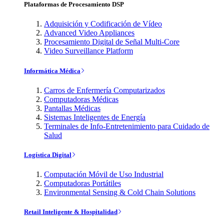
Plataformas de Procesamiento DSP
Adquisición y Codificación de Vídeo
Advanced Video Appliances
Procesamiento Digital de Señal Multi-Core
Video Surveillance Platform
Informática Médica
Carros de Enfermería Computarizados
Computadoras Médicas
Pantallas Médicas
Sistemas Inteligentes de Energía
Terminales de Info-Entretenimiento para Cuidado de
Salud
Logística Digital
Computación Móvil de Uso Industrial
Computadoras Portátiles
Environmental Sensing & Cold Chain Solutions
Retail Inteligente & Hospitalidad