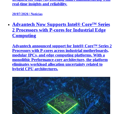
real-time insights and reliability.
20/07/2026
|
Noticias
Advantech Now Supports Intel® Core™ Series
2 Processors with P-cores for Industrial Edge
Computing
Advantech announced support for Intel® Core™ Series 2
Processors with P-cores across industrial motherboards,
modular IPCs, and edge computing platforms. With a
monolithic Performance-core architecture, the platform
eliminates workload allocation uncertainty related to
hybrid CPU architectures.