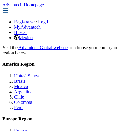
Advantech Homepage
Registrarse
/
Log In
MyAdvantech
Buscar
México
Visit the
Advantech Global website
, or choose your country or
region below.
America Region
United States
Brasil
México
Argentina
Chile
Colombia
Perú
Europe Region
Europe