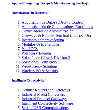
Applied Computing (Design & Manufacturing Service)
Automatización Industrial
Adquisición de Datos (DAQ) y Control
Automatización de Computadores Embebidos
Controladores de Automatización
Gateways & Remote Terminal Units (RTUs)
Interfaces hombre-máquina
Módulos de E/S remotas
Panel PCs
Potencia y Energía
Solución de Clase I, División 2
Soluciones Certificado
WebAccess+ Solutions
Wireless I/O & Sensors
Intelligent Connectivity
Cellular Routers and Gateways
Industrial Media Converters
Industrial Protocol Gateways
Intelligent Connectivity Software
Serial / USB Communications