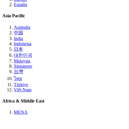
España
Asia Pacific
Australia
中国
India
Indonesia
日本
대한민국
Malaysia
Singapore
台灣
ไทย
Türkiye
Việt Nam
Africa & Middle East
MENA