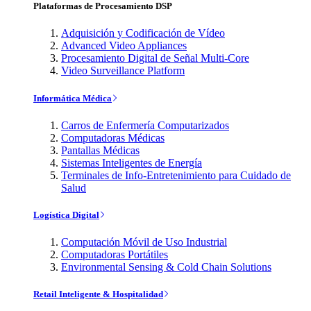
Plataformas de Procesamiento DSP
Adquisición y Codificación de Vídeo
Advanced Video Appliances
Procesamiento Digital de Señal Multi-Core
Video Surveillance Platform
Informática Médica
Carros de Enfermería Computarizados
Computadoras Médicas
Pantallas Médicas
Sistemas Inteligentes de Energía
Terminales de Info-Entretenimiento para Cuidado de
Salud
Logística Digital
Computación Móvil de Uso Industrial
Computadoras Portátiles
Environmental Sensing & Cold Chain Solutions
Retail Inteligente & Hospitalidad