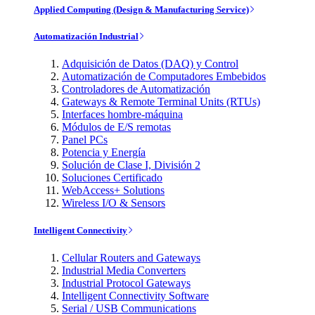
Applied Computing (Design & Manufacturing Service)
Automatización Industrial
Adquisición de Datos (DAQ) y Control
Automatización de Computadores Embebidos
Controladores de Automatización
Gateways & Remote Terminal Units (RTUs)
Interfaces hombre-máquina
Módulos de E/S remotas
Panel PCs
Potencia y Energía
Solución de Clase I, División 2
Soluciones Certificado
WebAccess+ Solutions
Wireless I/O & Sensors
Intelligent Connectivity
Cellular Routers and Gateways
Industrial Media Converters
Industrial Protocol Gateways
Intelligent Connectivity Software
Serial / USB Communications