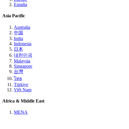
España
Asia Pacific
Australia
中国
India
Indonesia
日本
대한민국
Malaysia
Singapore
台灣
ไทย
Türkiye
Việt Nam
Africa & Middle East
MENA