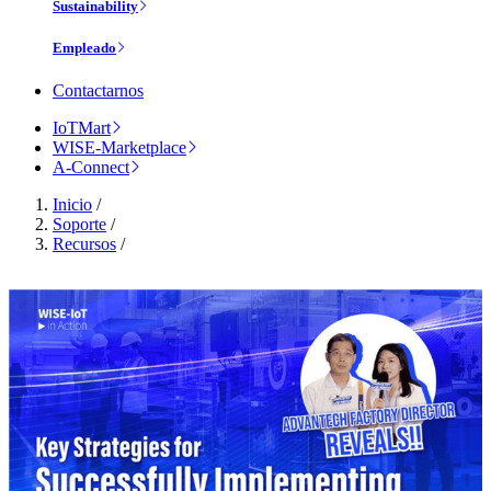
Sustainability
Empleado
Contactarnos
IoTMart
WISE-Marketplace
A-Connect
Inicio
/
Soporte
/
Recursos
/