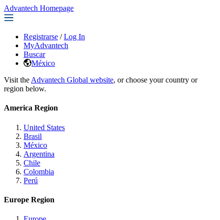
Advantech Homepage
Registrarse
/
Log In
MyAdvantech
Buscar
México
Visit the
Advantech Global website
, or choose your country or
region below.
America Region
United States
Brasil
México
Argentina
Chile
Colombia
Perú
Europe Region
Europe