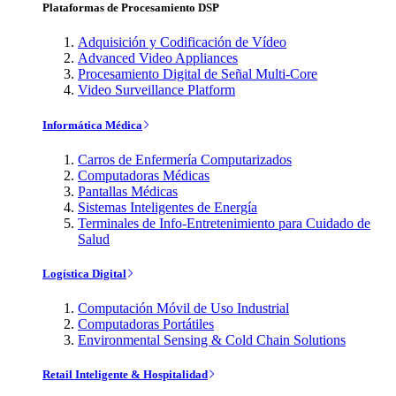
Plataformas de Procesamiento DSP
Adquisición y Codificación de Vídeo
Advanced Video Appliances
Procesamiento Digital de Señal Multi-Core
Video Surveillance Platform
Informática Médica
Carros de Enfermería Computarizados
Computadoras Médicas
Pantallas Médicas
Sistemas Inteligentes de Energía
Terminales de Info-Entretenimiento para Cuidado de
Salud
Logística Digital
Computación Móvil de Uso Industrial
Computadoras Portátiles
Environmental Sensing & Cold Chain Solutions
Retail Inteligente & Hospitalidad