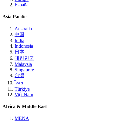
España
Asia Pacific
Australia
中国
India
Indonesia
日本
대한민국
Malaysia
Singapore
台灣
ไทย
Türkiye
Việt Nam
Africa & Middle East
MENA