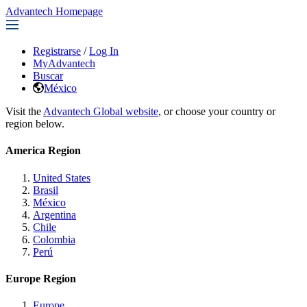
Advantech Homepage
Registrarse
/
Log In
MyAdvantech
Buscar
México
Visit the
Advantech Global website
, or choose your country or
region below.
America Region
United States
Brasil
México
Argentina
Chile
Colombia
Perú
Europe Region
Europe