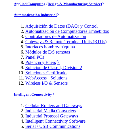
Applied Computing (Design & Manufacturing Service)
Automatización Industrial
Adquisición de Datos (DAQ) y Control
Automatización de Computadores Embebidos
Controladores de Automatización
Gateways & Remote Terminal Units (RTUs)
Interfaces hombre-máquina
Módulos de E/S remotas
Panel PCs
Potencia y Energía
Solución de Clase I, División 2
Soluciones Certificado
WebAccess+ Solutions
Wireless I/O & Sensors
Intelligent Connectivity
Cellular Routers and Gateways
Industrial Media Converters
Industrial Protocol Gateways
Intelligent Connectivity Software
Serial / USB Communications