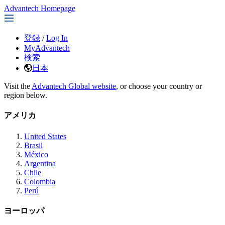
Advantech Homepage
登録
/
Log In
MyAdvantech
検索
日本
Visit the
Advantech Global website
, or choose your country or
region below.
アメリカ
United States
Brasil
México
Argentina
Chile
Colombia
Perú
ヨーロッパ