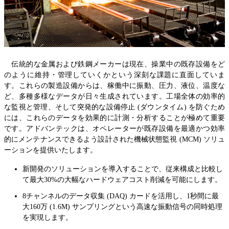
伝統的な金属および鉄鋼メーカーは現在、操業中の既存設備をど
のように維持・管理していくかという深刻な課題に直面していま
す。これらの製造設備からは、稼働中に振動、圧力、液位、温度な
ど、多種多様なデータが日々生成されています。工場全体の効率的
な監視と管理、そして突発的な設備停止 (ダウンタイム) を防ぐため
には、これらのデータを効果的に計測・分析することが極めて重要
です。アドバンテックは、オペレーターが既存設備を最適かつ効率
的にメンテナンスできるよう設計された機械状態監視 (MCM) ソリュ
ーションを提供いたします。
新開発のソリューションを導入することで、従来構成と比較し
て最大30%の大幅なハードウェアコスト削減を可能にします。
8チャンネルのデータ収集 (DAQ) カードを活用し、1秒間に最
大160万 (1.6M) サンプリングという高速な振動信号の同時処理
を実現します。