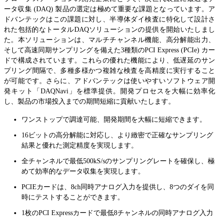
ータ収集 (DAQ) 製品の選定は極めて重要な課題となっています。ア
ドバンテックはこの課題に対し、半導体ダイ検査に特化して設計さ
れた包括的なトータルDAQソリューションの提供を開始いたしまし
た。本ソリューションは、マルチチャンネル機能、高分解能出力、
そして高速同期サンプリングを備えた3種類のPCI Express (PCIe) カー
ドで構成されています。これらの優れた機能により、低遅延のサン
プリング間隔で、多種多様かつ複雑な検査を高精度に実行すること
が可能です。さらに、アドバンテックは使いやすいソフトウェア開
発キット「DAQNavi」を標準提供。開発プロセスを大幅に効率化
し、製品の市場投入までの期間短縮に貢献いたします。
ワンストップで調達可能、開発期間を大幅に短縮できます。
16ビットの高分解能に対応し、より緻密で正確なサンプリング
結果と優れた測定精度を実現します。
全チャンネルで最低500kS/sのサンプリングレートを確保し、極
めて効率的なデータ収集を実現します。
PCIEカードは、8ch同時アナログ入力を提供し、8つのダイを同
時にテストすることができます。
1枚のPCI Expressカードで最低8チャンネルの同時アナログ入力