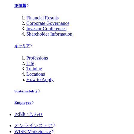
IR情報
Financial Results
Corporate Governance
Investor Conferences
Shareholder Information
キャリア
Professions
Life
Training
Locations
How to Apply
Sustainability
Employee
お問い合わせ
オンラインストア
WISE-Marketplace