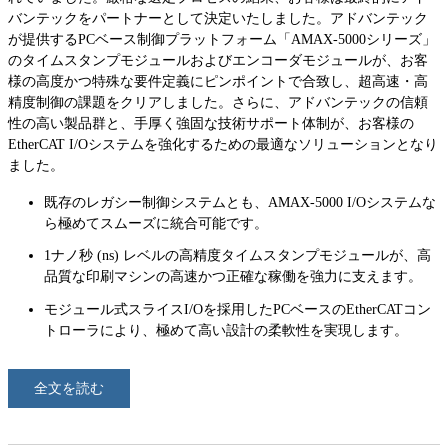
バンテックをパートナーとして決定いたしました。アドバンテック
が提供するPCベース制御プラットフォーム「AMAX-5000シリーズ」
のタイムスタンプモジュールおよびエンコーダモジュールが、お客
様の高度かつ特殊な要件定義にピンポイントで合致し、超高速・高
精度制御の課題をクリアしました。さらに、アドバンテックの信頼
性の高い製品群と、手厚く強固な技術サポート体制が、お客様の
EtherCAT I/Oシステムを強化するための最適なソリューションとなり
ました。
既存のレガシー制御システムとも、AMAX-5000 I/Oシステムな
ら極めてスムーズに統合可能です。
1ナノ秒 (ns) レベルの高精度タイムスタンプモジュールが、高
品質な印刷マシンの高速かつ正確な稼働を強力に支えます。
モジュール式スライスI/Oを採用したPCベースのEtherCATコン
トローラにより、極めて高い設計の柔軟性を実現します。
全文を読む