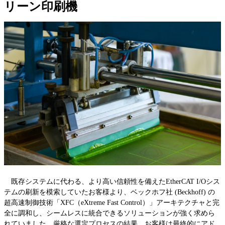
リーン印刷機
既存システムに代わる、より高い信頼性を備えたEtherCAT I/Oシス
テムの刷新を模索していたお客様より、ベックホフ社 (Beckhoff) の
超高速制御技術「XFC（eXtreme Fast Control）」アーキテクチャと完
全に調和し、シームレスに統合できるソリューションが強く求めら
れていました。厳格な選定プロセスの結果、お客様は最終的にアド