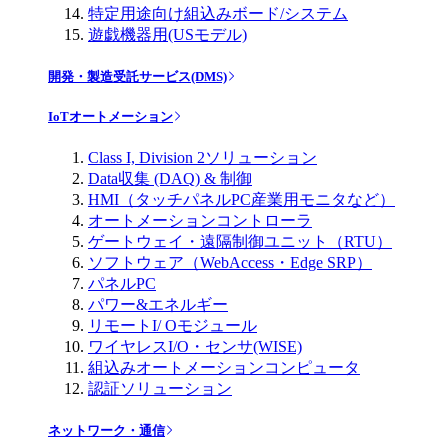
特定用途向け組込みボード/システム
遊戯機器用(USモデル)
開発・製造受託サービス(DMS)
IoTオートメーション
Class I, Division 2ソリューション
Data収集 (DAQ) & 制御
HMI（タッチパネルPC産業用モニタなど）
オートメーションコントローラ
ゲートウェイ・遠隔制御ユニット（RTU）
ソフトウェア（WebAccess・Edge SRP）
パネルPC
パワー&エネルギー
リモートI/ Oモジュール
ワイヤレスI/O・センサ(WISE)
組込みオートメーションコンピュータ
認証ソリューション
ネットワーク・通信