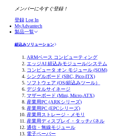
メンバーに今すぐ登録！
登録
Log In
MyAdvantech
製品一覧
組込みソリューション
ARMベース コンピューティング
エッジAI 組込みモジュール/システム
コンピュータ オン モジュール (SOM)
シングルボード (SBC, Pico-ITX)
ソフトウェア (OS/組込みツール）
デジタルサイネージ
マザーボード (Mini, Micro-ATX)
産業用PC (ARKシリーズ)
産業用PC (EPCシリーズ)
産業用ストレージ・メモリ
産業用ディスプレイ・タッチパネル
通信・無線モジュール
電子ペーパー