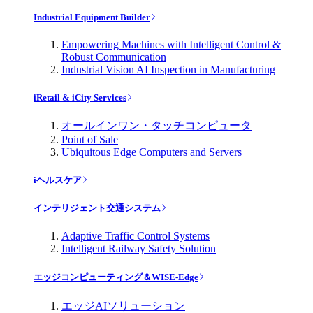
Industrial Equipment Builder
Empowering Machines with Intelligent Control &
Robust Communication
Industrial Vision AI Inspection in Manufacturing
iRetail & iCity Services
オールインワン・タッチコンピュータ
Point of Sale
Ubiquitous Edge Computers and Servers
iヘルスケア
インテリジェント交通システム
Adaptive Traffic Control Systems
Intelligent Railway Safety Solution
エッジコンピューティング＆WISE-Edge
エッジAIソリューション