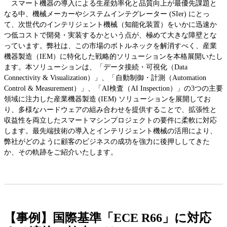
スマート機器の導入による生産効率化と品質向上が最優先課題と
なる中、機械メーカーやシステムインテグレーター (SIer) にとっ
て、次世代のインテリジェント機械（知能化装置）をいかに迅速か
つ低コストで開発・実装するかという点が、極めて大きな障壁とな
っています。弊社は、この市場のボトルネックを解消すべく、産業
機器製造（IEM）に特化した戦略的ソリューションを本格展開いたし
ます。本ソリューションは、「データ接続・可視化（Data
Connectivity & Visualization）」、「自動制御・計測（Automation
Control & Measurement）」、「AI検査（AI Inspection）」の3つの主要
領域に注力した産業機器製造 (IEM) ソリューションを展開してお
り、多様なハードウェアの組み合わせを提供することで、拡張性と
収益性を両立したスマートマシンプロジェクトの要件に柔軟に対応
します。最先端技術の導入とインテリジェント機械の活用により、
弊社がどのように顧客のビジネスの成功を強力に後押ししてきた
か、その軌跡をご紹介いたします。
【事例】国際基準「ECE R66」に対応