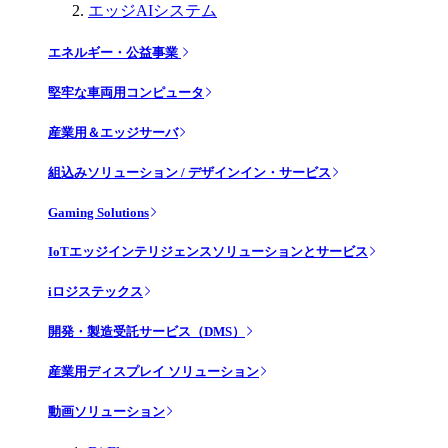
エッジAIシステム
エネルギー・公益事業
堅牢な車両用コンピュータ
産業用＆エッジサーバ
組込みソリューション / デザインイン・サービス
Gaming Solutions
IoTエッジインテリジェンスソリューションとサービス
iロジステックス
開発・製造受託サービス（DMS）
産業用ディスプレイ ソリューション
動画ソリューション