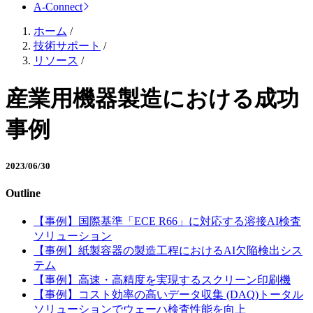
A-Connect
ホーム
/
技術サポート
/
リソース
/
産業用機器製造における成功
事例
2023/06/30
Outline
【事例】国際基準「ECE R66」に対応する溶接AI検査
ソリューション
【事例】紙製容器の製造工程におけるAI欠陥検出シス
テム
【事例】高速・高精度を実現するスクリーン印刷機
【事例】コスト効率の高いデータ収集 (DAQ)トータル
ソリューションでウェーハ検査性能を向上