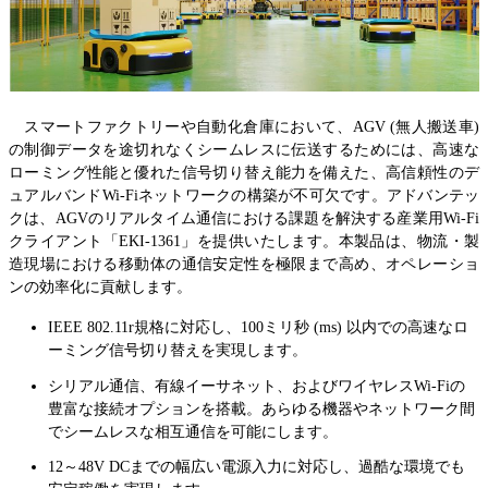
スマートファクトリーや自動化倉庫において、AGV (無人搬送車)
の制御データを途切れなくシームレスに伝送するためには、高速な
ローミング性能と優れた信号切り替え能力を備えた、高信頼性のデ
ュアルバンドWi-Fiネットワークの構築が不可欠です。アドバンテッ
クは、AGVのリアルタイム通信における課題を解決する産業用Wi-Fi
クライアント「EKI-1361」を提供いたします。本製品は、物流・製
造現場における移動体の通信安定性を極限まで高め、オペレーショ
ンの効率化に貢献します。
IEEE 802.11r規格に対応し、100ミリ秒 (ms) 以内での高速なロ
ーミング信号切り替えを実現します。
シリアル通信、有線イーサネット、およびワイヤレスWi-Fiの
豊富な接続オプションを搭載。あらゆる機器やネットワーク間
でシームレスな相互通信を可能にします。
12～48V DCまでの幅広い電源入力に対応し、過酷な環境でも