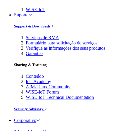
WISE-IoT
Suporte
Support & Downloads
Serviços de RMA
Formulário para solicitação de serviços
Verifique as informações dos seus produtos
Garantias
Sharing & Training
Conteúdo
IoT Academy
AIM-Linux Community
WISE-IoT Forum
WISE-IoT Technical Documentation
Security Advisory
Corporativo