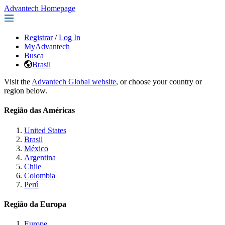
Advantech Homepage
Registrar
/
Log In
MyAdvantech
Busca
Brasil
Visit the
Advantech Global website
, or choose your country or
region below.
Região das Américas
United States
Brasil
México
Argentina
Chile
Colombia
Perú
Região da Europa
Europe