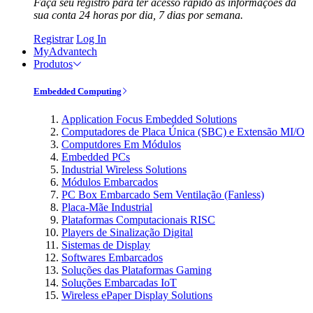
Faça seu registro para ter acesso rápido às informações da
sua conta 24 horas por dia, 7 dias por semana.
Registrar
Log In
MyAdvantech
Produtos
Embedded Computing
Application Focus Embedded Solutions
Computadores de Placa Única (SBC) e Extensão MI/O
Computdores Em Módulos
Embedded PCs
Industrial Wireless Solutions
Módulos Embarcados
PC Box Embarcado Sem Ventilação (Fanless)
Placa-Mãe Industrial
Plataformas Computacionais RISC
Players de Sinalização Digital
Sistemas de Display
Softwares Embarcados
Soluções das Plataformas Gaming
Soluções Embarcadas IoT
Wireless ePaper Display Solutions