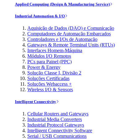
Applied Computing (Design & Manufacturing Service)
Industrial Automation & I/O
Aquisição de Dados (DAQ) e Comunicação
Computadores de Automação Embarcados
Controladores e I/Os de Automação
Gateways & Remote Terminal Units (RTUs)
Interfaces Homem-Máquina
Módulos I/O Remotos
PCs para Painel (PPC)
Power & Energy
Solução Classe I, Divisão 2
Soluções Certificadas
Soluções Webaccess +
Wireless I/O & Sensors
Intelligent Connectivity
Cellular Routers and Gateways
Industrial Media Converters
Industrial Protocol Gateways
Intelligent Connectivity Software
Serial / USB Communications