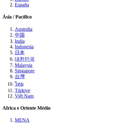
España
Ásia / Pacífico
Australia
中国
India
Indonesia
日本
대한민국
Malaysia
Singapore
台灣
ไทย
Türkiye
Việt Nam
Africa e Oriente Médio
MENA