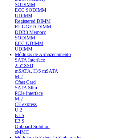
SODIMM
ECC SODIMM
UDIMM
Registered DIMM
RUGGED DIMM
DDR3 Memory
SODIMM
ECC UDIMM
UDIMM
Módulos de Armazenamento
SATA Interface
2.5'' SSD
mSATA, H/S mSATA
M.2
Cfast Card
SATA Slim
PCIe Interface
M.2
CF express
U.2
E1.S
E3.S
Onboard Solution
eMMC
Módulos de Extensão Embarcados