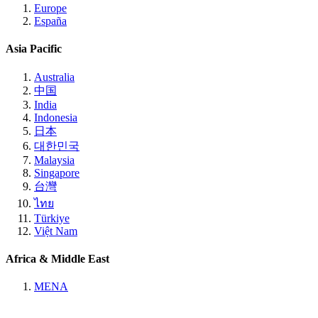
Europe
España
Asia Pacific
Australia
中国
India
Indonesia
日本
대한민국
Malaysia
Singapore
台灣
ไทย
Türkiye
Việt Nam
Africa & Middle East
MENA