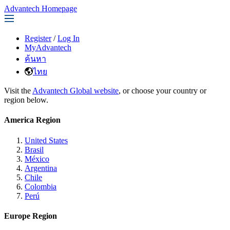
Advantech Homepage
Register
/
Log In
MyAdvantech
ค้นหา
ไทย
Visit the
Advantech Global website
, or choose your country or
region below.
America Region
United States
Brasil
México
Argentina
Chile
Colombia
Perú
Europe Region