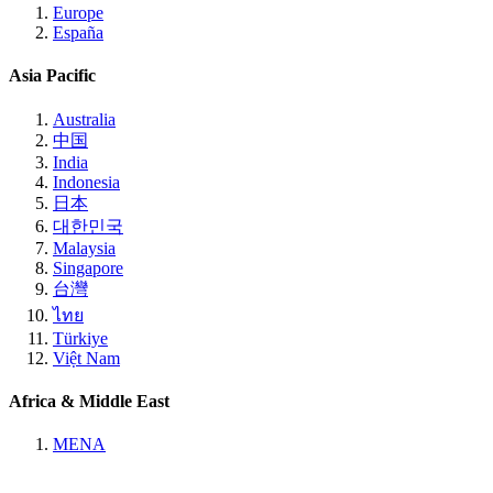
Europe
España
Asia Pacific
Australia
中国
India
Indonesia
日本
대한민국
Malaysia
Singapore
台灣
ไทย
Türkiye
Việt Nam
Africa & Middle East
MENA