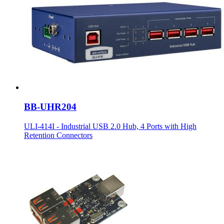
BB-UHR204
ULI-414I - Industrial USB 2.0 Hub, 4 Ports with High
Retention Connectors