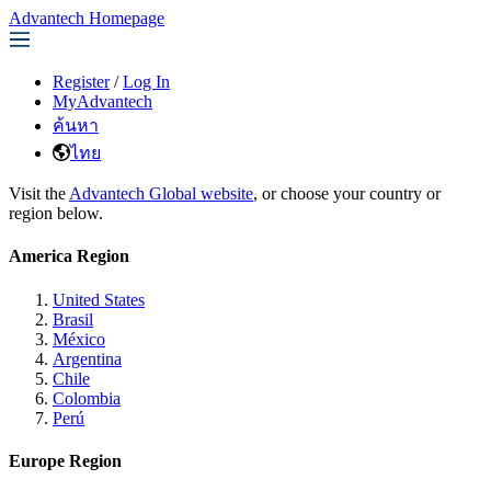
Advantech Homepage
Register
/
Log In
MyAdvantech
ค้นหา
ไทย
Visit the
Advantech Global website
, or choose your country or
region below.
America Region
United States
Brasil
México
Argentina
Chile
Colombia
Perú
Europe Region