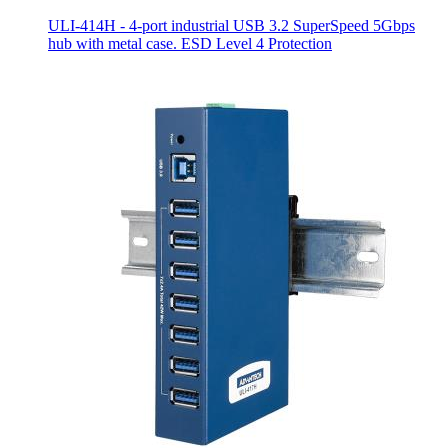
ULI-414H - 4-port industrial USB 3.2 SuperSpeed 5Gbps
hub with metal case. ESD Level 4 Protection