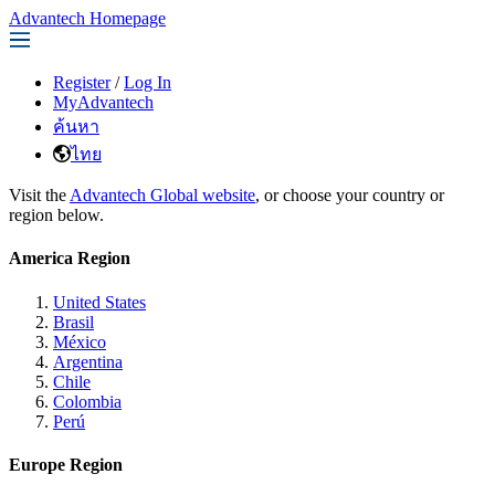
Advantech Homepage
Register
/
Log In
MyAdvantech
ค้นหา
ไทย
Visit the
Advantech Global website
, or choose your country or
region below.
America Region
United States
Brasil
México
Argentina
Chile
Colombia
Perú
Europe Region