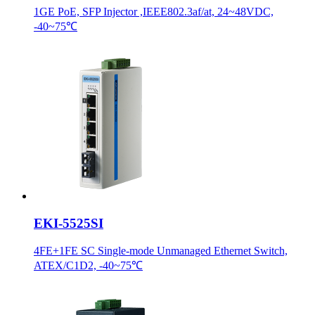
1GE PoE, SFP Injector ,IEEE802.3af/at, 24~48VDC,
-40~75℃
EKI-5525SI
4FE+1FE SC Single-mode Unmanaged Ethernet Switch,
ATEX/C1D2, -40~75℃