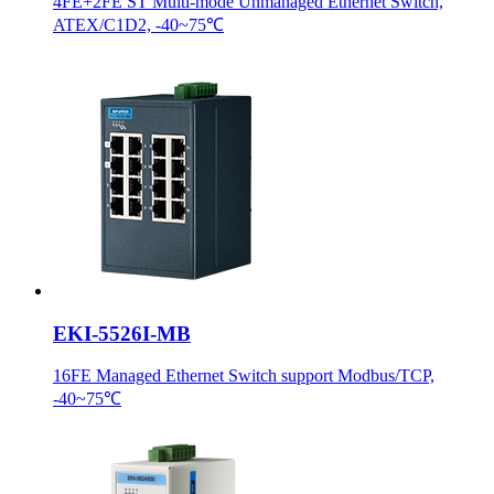
4FE+2FE ST Multi-mode Unmanaged Ethernet Switch,
ATEX/C1D2, -40~75℃
EKI-5526I-MB
16FE Managed Ethernet Switch support Modbus/TCP,
-40~75℃