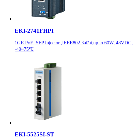
EKI-2741FHPI
1GE PoE, SFP Injector ,IEEE802.3af/at,up to 60W, 48VDC,
-40~75℃
EKI-5525SI-ST