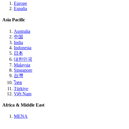
Europe
España
Asia Pacific
Australia
中国
India
Indonesia
日本
대한민국
Malaysia
Singapore
台灣
ไทย
Türkiye
Việt Nam
Africa & Middle East
MENA