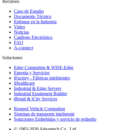
Recursos
Caso de Estudio
Documento Técnico
Enfoque en la Industria
Video
Noticias
Catálogo Electrónico
FAQ
A-connect
Soluciones
Edge Computing & WISE-Edge
Energía y Servicios
iFactory - Fábricas inteligentes
iHealthcare
Industrial & Edge Servers
Industrial Equipment Builder
iRetail & iCity Services
Rugged Vehicle Computing
Sistemas de transporte inteligente
Soluciones Embebidas y servicio de rediseño
© 1983-2026 Advantech Co., Ltd.