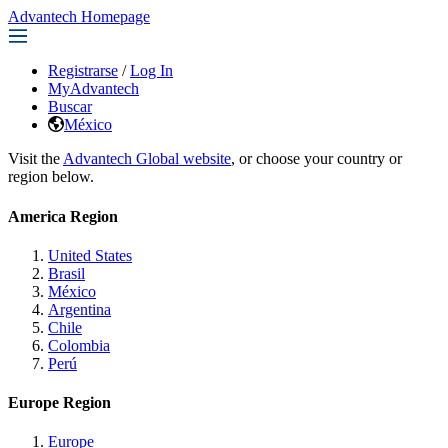
Advantech Homepage
Registrarse
/
Log In
MyAdvantech
Buscar
México
Visit the
Advantech Global website
, or choose your country or
region below.
America Region
United States
Brasil
México
Argentina
Chile
Colombia
Perú
Europe Region
Europe