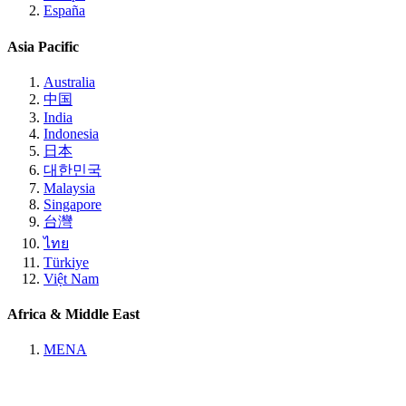
España
Asia Pacific
Australia
中国
India
Indonesia
日本
대한민국
Malaysia
Singapore
台灣
ไทย
Türkiye
Việt Nam
Africa & Middle East
MENA