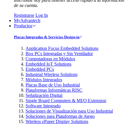
Inscríbase hoy para obtener acceso rápido a la información
de su cuenta.
Registrarse
Log In
MyAdvantech
Productos
Placas Integradas & Servicios Design-in
Application Focus Embedded Solutions
Box PCs Integradas y Sin Ventilador
Computadoras en Módulos
Embedded IoT Solutions
Embedded PCs
Industrial Wireless Solutions
Módulos Integrados
Placas Base de Uso Industrial
Plataformas Informáticas RISC
Señalización Digital
Single Board Computers & MI/O Extension
Software Integrado
Soluciones de Visualización para Uso Industrial
Soluciones para Plataformas de Juego
Wireless ePaper Display Solutions