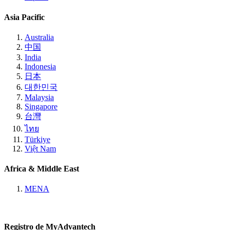
Asia Pacific
Australia
中国
India
Indonesia
日本
대한민국
Malaysia
Singapore
台灣
ไทย
Türkiye
Việt Nam
Africa & Middle East
MENA
Registro de MyAdvantech