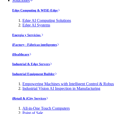
Soluciones
Edge Computing & WISE-Edge
Edge AI Computing Solutions
Edge AI Systems
Energía y Servicios
iFactory - Fábricas inteligentes
iHealthcare
Industrial & Edge Servers
Industrial Equipment Builder
Empowering Machines with Intelligent Control & Robu
Industrial Vision AI Inspection in Manufacturing
iRetail & iCity Services
All-in-One Touch Computers
Point of Sale