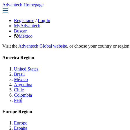
Advantech Homepage
Registrarse
/
Log In
MyAdvantech
Buscar
México
Visit the
Advantech Global website
, or choose your country or region
America Region
United States
Brasil
México
Argentina
Chile
Colombia
Perú
Europe Region
Europe
España