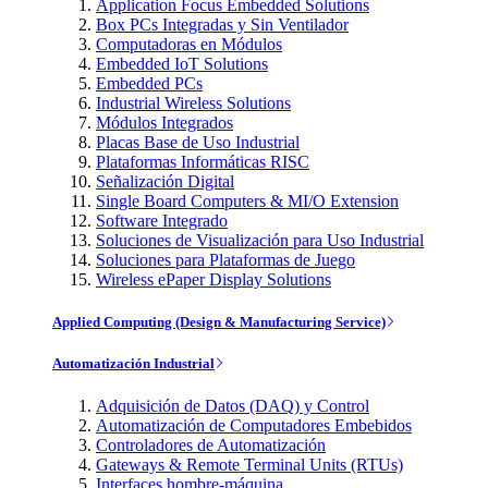
Application Focus Embedded Solutions
Box PCs Integradas y Sin Ventilador
Computadoras en Módulos
Embedded IoT Solutions
Embedded PCs
Industrial Wireless Solutions
Módulos Integrados
Placas Base de Uso Industrial
Plataformas Informáticas RISC
Señalización Digital
Single Board Computers & MI/O Extension
Software Integrado
Soluciones de Visualización para Uso Industrial
Soluciones para Plataformas de Juego
Wireless ePaper Display Solutions
Applied Computing (Design & Manufacturing Service)
Automatización Industrial
Adquisición de Datos (DAQ) y Control
Automatización de Computadores Embebidos
Controladores de Automatización
Gateways & Remote Terminal Units (RTUs)
Interfaces hombre-máquina