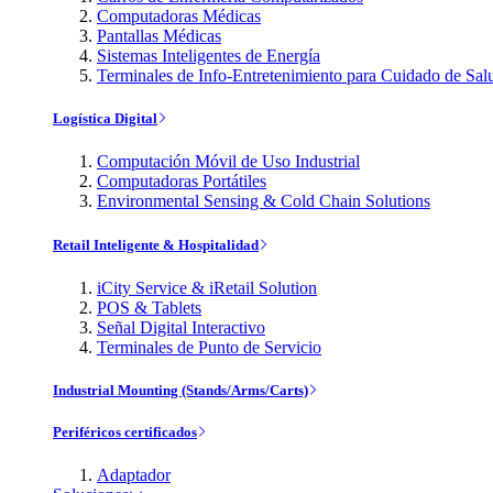
Computadoras Médicas
Pantallas Médicas
Sistemas Inteligentes de Energía
Terminales de Info-Entretenimiento para Cuidado de Sal
Logística Digital
Computación Móvil de Uso Industrial
Computadoras Portátiles
Environmental Sensing & Cold Chain Solutions
Retail Inteligente & Hospitalidad
iCity Service & iRetail Solution
POS & Tablets
Señal Digital Interactivo
Terminales de Punto de Servicio
Industrial Mounting (Stands/Arms/Carts)
Periféricos certificados
Adaptador