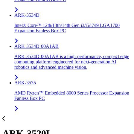
ARK-3534D
Intel® Core™ 12th/13th/14th Gen i3/i5/i7/i9 LGA1700
Expansion Fanless Box PC
ARK-3534D-00A1AB
ARK-3534D-00A1AB is a high-performance, compact edge
computing platform engineered for next-generation AI
robotics and advanced machine vision.
ARK-3535
AMD Ryzen™ Embedded 8000 Series Processor Expansion
Fanless Box PC
ARK-3520L