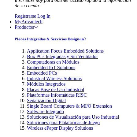
Inscríbase hoy para obtener acceso rápido a la información
de su cuenta.
Registrarse
Log In
MyAdvantech
Productos
Placas Integradas & Servicios Design-in
Application Focus Embedded Solutions
Box PCs Integradas y Sin Ventilador
Computadoras en Módulos
Embedded IoT Solutions
Embedded PCs
Industrial Wireless Solutions
Módulos Integrados
Placas Base de Uso Industrial
Plataformas Informáticas RISC
Señalización Digital
Single Board Computers & MI/O Extension
Software Integrado
Soluciones de Visualización para Uso Industrial
Soluciones para Plataformas de Juego
Wireless ePaper Display Solutions