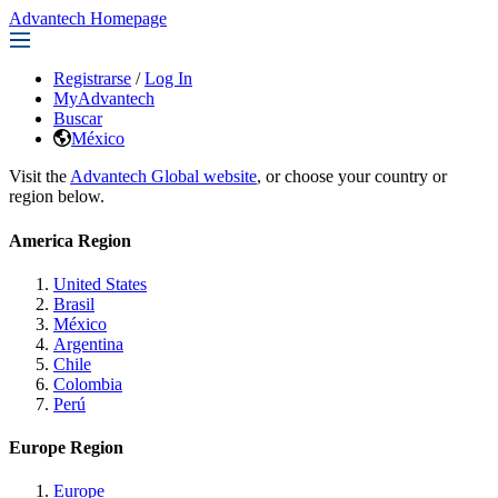
Advantech Homepage
Registrarse
/
Log In
MyAdvantech
Buscar
México
Visit the
Advantech Global website
, or choose your country or
region below.
America Region
United States
Brasil
México
Argentina
Chile
Colombia
Perú
Europe Region
Europe