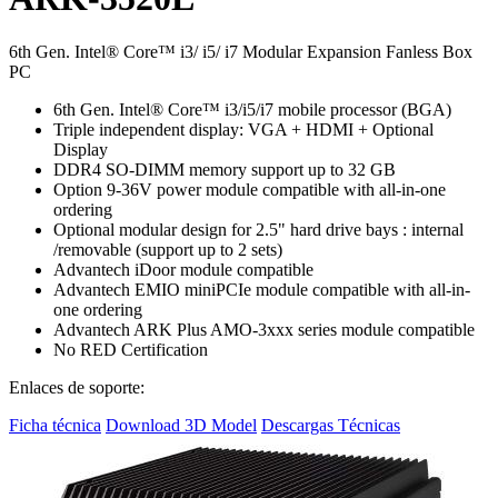
6th Gen. Intel® Core™ i3/ i5/ i7 Modular Expansion Fanless Box
PC
6th Gen. Intel® Core™ i3/i5/i7 mobile processor (BGA)
Triple independent display: VGA + HDMI + Optional
Display
DDR4 SO-DIMM memory support up to 32 GB
Option 9-36V power module compatible with all-in-one
ordering
Optional modular design for 2.5" hard drive bays : internal
/removable (support up to 2 sets)
Advantech iDoor module compatible
Advantech EMIO miniPCIe module compatible with all-in-
one ordering
Advantech ARK Plus AMO-3xxx series module compatible
No RED Certification
Enlaces de soporte:
Ficha técnica
Download 3D Model
Descargas Técnicas