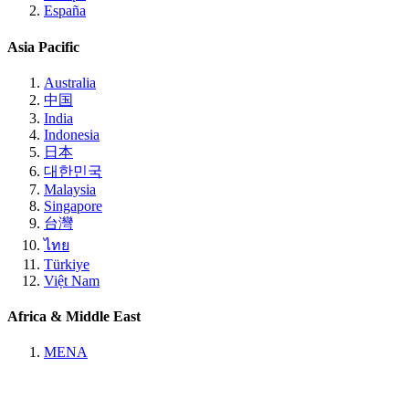
España
Asia Pacific
Australia
中国
India
Indonesia
日本
대한민국
Malaysia
Singapore
台灣
ไทย
Türkiye
Việt Nam
Africa & Middle East
MENA