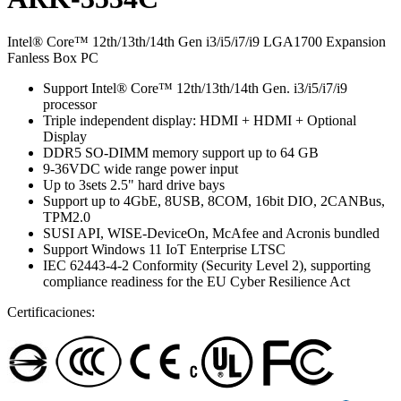
Intel® Core™ 12th/13th/14th Gen i3/i5/i7/i9 LGA1700 Expansion
Fanless Box PC
Support Intel® Core™ 12th/13th/14th Gen. i3/i5/i7/i9
processor
Triple independent display: HDMI + HDMI + Optional
Display
DDR5 SO-DIMM memory support up to 64 GB
9-36VDC wide range power input
Up to 3sets 2.5" hard drive bays
Support up to 4GbE, 8USB, 8COM, 16bit DIO, 2CANBus,
TPM2.0
SUSI API, WISE-DeviceOn, McAfee and Acronis bundled
Support Windows 11 IoT Enterprise LTSC
IEC 62443-4-2 Conformity (Security Level 2), supporting
compliance readiness for the EU Cyber Resilience Act
Certificaciones: