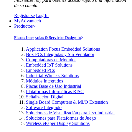
Inscríbase hoy para obtener acceso rápido a la información
de su cuenta.
Registrarse
Log In
MyAdvantech
Productos
Placas Integradas & Servicios Design-in
Application Focus Embedded Solutions
Box PCs Integradas y Sin Ventilador
Computadoras en Módulos
Embedded IoT Solutions
Embedded PCs
Industrial Wireless Solutions
Módulos Integrados
Placas Base de Uso Industrial
Plataformas Informáticas RISC
Señalización Digital
Single Board Computers & MI/O Extension
Software Integrado
Soluciones de Visualización para Uso Industrial
Soluciones para Plataformas de Juego
Wireless ePaper Display Solutions