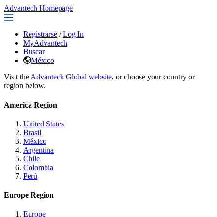
Advantech Homepage
Registrarse
/
Log In
MyAdvantech
Buscar
México
Visit the
Advantech Global website
, or choose your country or
region below.
America Region
United States
Brasil
México
Argentina
Chile
Colombia
Perú
Europe Region
Europe