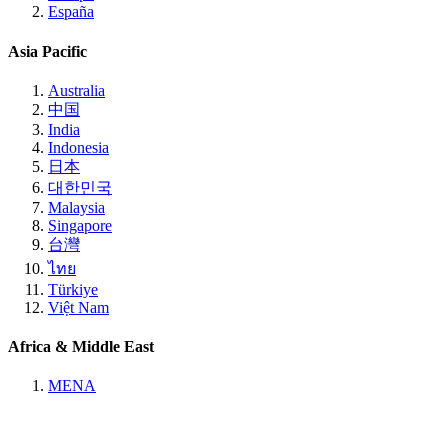
España
Asia Pacific
Australia
中国
India
Indonesia
日本
대한민국
Malaysia
Singapore
台灣
ไทย
Türkiye
Việt Nam
Africa & Middle East
MENA