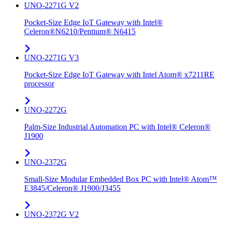
UNO-2271G V2
Pocket-Size Edge IoT Gateway with Intel®
Celeron®N6210/Pentium® N6415
UNO-2271G V3
Pocket-Size Edge IoT Gateway with Intel Atom® x7211RE
processor
UNO-2272G
Palm-Size Industrial Automation PC with Intel® Celeron®
J1900
UNO-2372G
Small-Size Modular Embedded Box PC with Intel® Atom™
E3845/Celeron® J1900/J3455
UNO-2372G V2