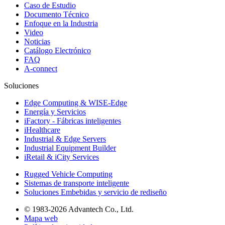
Caso de Estudio
Documento Técnico
Enfoque en la Industria
Video
Noticias
Catálogo Electrónico
FAQ
A-connect
Soluciones
Edge Computing & WISE-Edge
Energía y Servicios
iFactory - Fábricas inteligentes
iHealthcare
Industrial & Edge Servers
Industrial Equipment Builder
iRetail & iCity Services
Rugged Vehicle Computing
Sistemas de transporte inteligente
Soluciones Embebidas y servicio de rediseño
© 1983-2026 Advantech Co., Ltd.
Mapa web