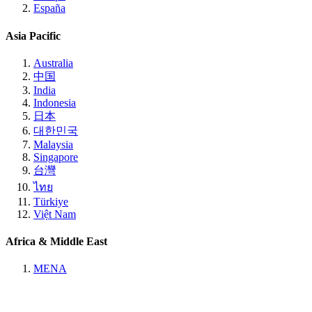
España
Asia Pacific
Australia
中国
India
Indonesia
日本
대한민국
Malaysia
Singapore
台灣
ไทย
Türkiye
Việt Nam
Africa & Middle East
MENA