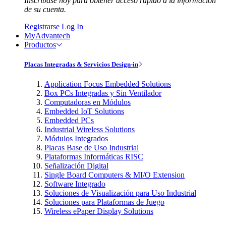
Inscríbase hoy para obtener acceso rápido a la información
de su cuenta.
Registrarse
Log In
MyAdvantech
Productos
Placas Integradas & Servicios Design-in
Application Focus Embedded Solutions
Box PCs Integradas y Sin Ventilador
Computadoras en Módulos
Embedded IoT Solutions
Embedded PCs
Industrial Wireless Solutions
Módulos Integrados
Placas Base de Uso Industrial
Plataformas Informáticas RISC
Señalización Digital
Single Board Computers & MI/O Extension
Software Integrado
Soluciones de Visualización para Uso Industrial
Soluciones para Plataformas de Juego
Wireless ePaper Display Solutions