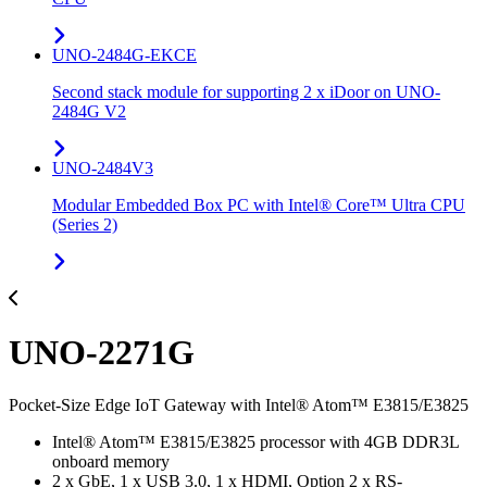
UNO-2484G-EKCE
Second stack module for supporting 2 x iDoor on UNO-
2484G V2
UNO-2484V3
Modular Embedded Box PC with Intel® Core™ Ultra CPU
(Series 2)
UNO-2271G
Pocket-Size Edge IoT Gateway with Intel® Atom™ E3815/E3825
Intel® Atom™ E3815/E3825 processor with 4GB DDR3L
onboard memory
2 x GbE, 1 x USB 3.0, 1 x HDMI, Option 2 x RS-