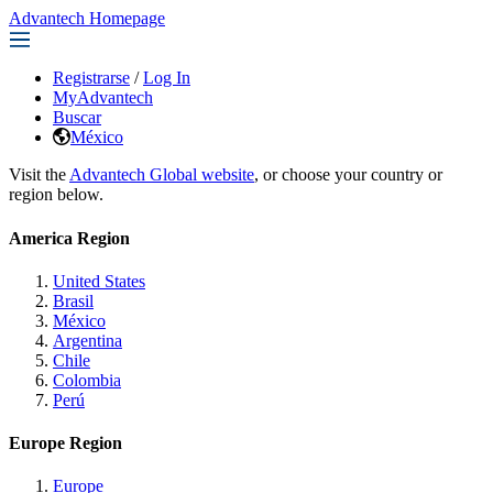
Advantech Homepage
Registrarse
/
Log In
MyAdvantech
Buscar
México
Visit the
Advantech Global website
, or choose your country or
region below.
America Region
United States
Brasil
México
Argentina
Chile
Colombia
Perú
Europe Region
Europe