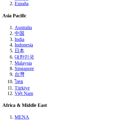
España
Asia Pacific
Australia
中国
India
Indonesia
日本
대한민국
Malaysia
Singapore
台灣
ไทย
Türkiye
Việt Nam
Africa & Middle East
MENA