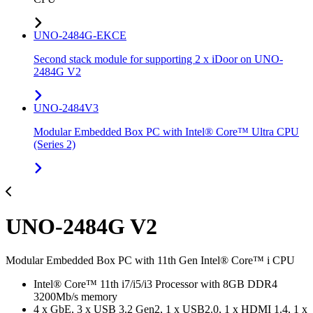
UNO-2484G-EKCE
Second stack module for supporting 2 x iDoor on UNO-
2484G V2
UNO-2484V3
Modular Embedded Box PC with Intel® Core™ Ultra CPU
(Series 2)
UNO-2484G V2
Modular Embedded Box PC with 11th Gen Intel® Core™ i CPU
Intel® Core™ 11th i7/i5/i3 Processor with 8GB DDR4
3200Mb/s memory
4 x GbE, 3 x USB 3.2 Gen2, 1 x USB2.0, 1 x HDMI 1.4, 1 x