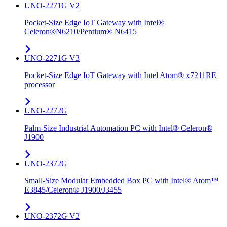
UNO-2271G V2
Pocket-Size Edge IoT Gateway with Intel®
Celeron®N6210/Pentium® N6415
UNO-2271G V3
Pocket-Size Edge IoT Gateway with Intel Atom® x7211RE
processor
UNO-2272G
Palm-Size Industrial Automation PC with Intel® Celeron®
J1900
UNO-2372G
Small-Size Modular Embedded Box PC with Intel® Atom™
E3845/Celeron® J1900/J3455
UNO-2372G V2