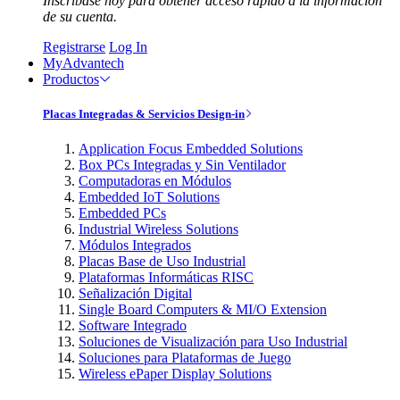
Inscríbase hoy para obtener acceso rápido a la información
de su cuenta.
Registrarse
Log In
MyAdvantech
Productos
Placas Integradas & Servicios Design-in
Application Focus Embedded Solutions
Box PCs Integradas y Sin Ventilador
Computadoras en Módulos
Embedded IoT Solutions
Embedded PCs
Industrial Wireless Solutions
Módulos Integrados
Placas Base de Uso Industrial
Plataformas Informáticas RISC
Señalización Digital
Single Board Computers & MI/O Extension
Software Integrado
Soluciones de Visualización para Uso Industrial
Soluciones para Plataformas de Juego
Wireless ePaper Display Solutions