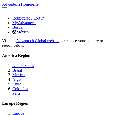
Advantech Homepage
Registrarse
/
Log In
MyAdvantech
Buscar
México
Visit the
Advantech Global website
, or choose your country or
region below.
America Region
United States
Brasil
México
Argentina
Chile
Colombia
Perú
Europe Region
Europe