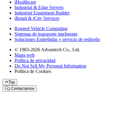
iHealthcare
Industrial & Edge Servers
Industrial Equipment Builder
iRetail & iCity Services
Rugged Vehicle Computing
Sistemas de transporte inteligente
Soluciones Embebidas y servicio de rediseño
© 1983-2026 Advantech Co., Ltd.
Mapa web
Política de privacidad
Do Not Sell My Personal Information
Política de Cookies
Top
Contactarnos