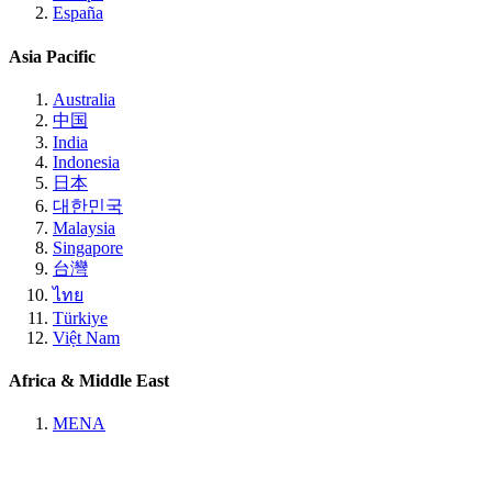
España
Asia Pacific
Australia
中国
India
Indonesia
日本
대한민국
Malaysia
Singapore
台灣
ไทย
Türkiye
Việt Nam
Africa & Middle East
MENA