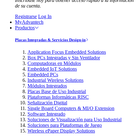
Inscríbase hoy para obtener acceso rápido a la información
de su cuenta.
Registrarse
Log In
MyAdvantech
Productos
Placas Integradas & Servicios Design-in
Application Focus Embedded Solutions
Box PCs Integradas y Sin Ventilador
Computadoras en Módulos
Embedded IoT Solutions
Embedded PCs
Industrial Wireless Solutions
Módulos Integrados
Placas Base de Uso Industrial
Plataformas Informáticas RISC
Señalización Digital
Single Board Computers & MI/O Extension
Software Integrado
Soluciones de Visualización para Uso Industrial
Soluciones para Plataformas de Juego
Wireless ePaper Display Solutions