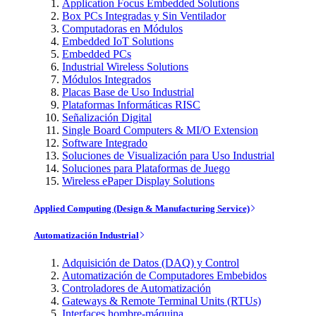
Application Focus Embedded Solutions
Box PCs Integradas y Sin Ventilador
Computadoras en Módulos
Embedded IoT Solutions
Embedded PCs
Industrial Wireless Solutions
Módulos Integrados
Placas Base de Uso Industrial
Plataformas Informáticas RISC
Señalización Digital
Single Board Computers & MI/O Extension
Software Integrado
Soluciones de Visualización para Uso Industrial
Soluciones para Plataformas de Juego
Wireless ePaper Display Solutions
Applied Computing (Design & Manufacturing Service)
Automatización Industrial
Adquisición de Datos (DAQ) y Control
Automatización de Computadores Embebidos
Controladores de Automatización
Gateways & Remote Terminal Units (RTUs)
Interfaces hombre-máquina