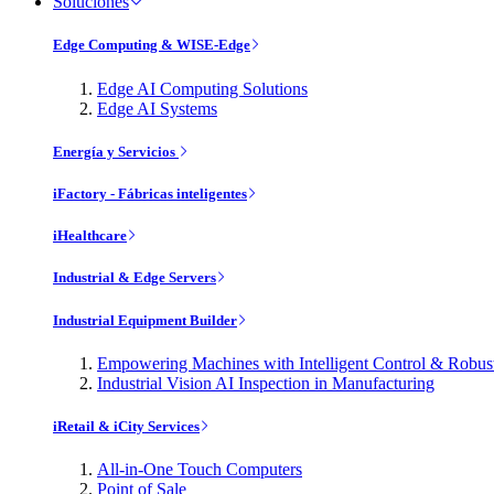
Soluciones
Edge Computing & WISE-Edge
Edge AI Computing Solutions
Edge AI Systems
Energía y Servicios
iFactory - Fábricas inteligentes
iHealthcare
Industrial & Edge Servers
Industrial Equipment Builder
Empowering Machines with Intelligent Control & Robu
Industrial Vision AI Inspection in Manufacturing
iRetail & iCity Services
All-in-One Touch Computers
Point of Sale