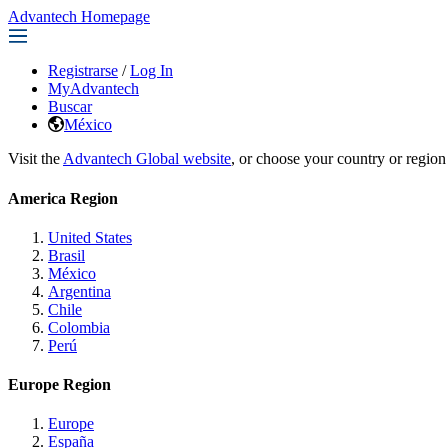
Advantech Homepage
Registrarse
/
Log In
MyAdvantech
Buscar
México
Visit the
Advantech Global website
, or choose your country or region
America Region
United States
Brasil
México
Argentina
Chile
Colombia
Perú
Europe Region
Europe
España