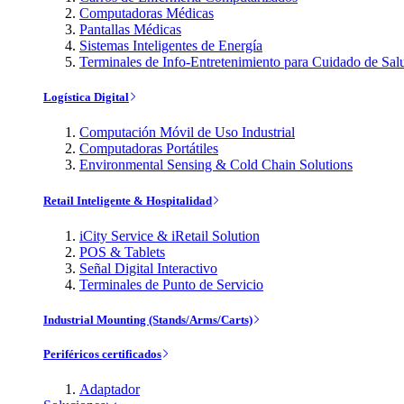
Computadoras Médicas
Pantallas Médicas
Sistemas Inteligentes de Energía
Terminales de Info-Entretenimiento para Cuidado de Sal
Logística Digital
Computación Móvil de Uso Industrial
Computadoras Portátiles
Environmental Sensing & Cold Chain Solutions
Retail Inteligente & Hospitalidad
iCity Service & iRetail Solution
POS & Tablets
Señal Digital Interactivo
Terminales de Punto de Servicio
Industrial Mounting (Stands/Arms/Carts)
Periféricos certificados
Adaptador