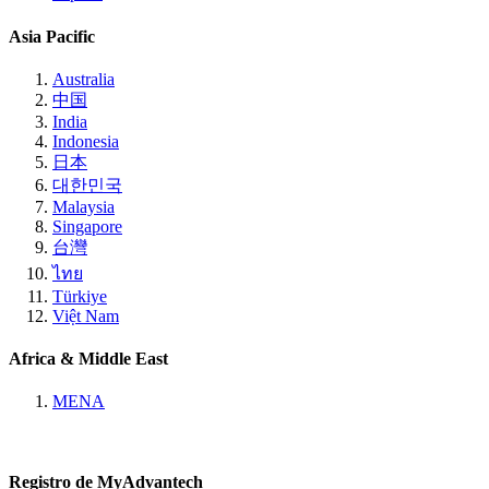
Asia Pacific
Australia
中国
India
Indonesia
日本
대한민국
Malaysia
Singapore
台灣
ไทย
Türkiye
Việt Nam
Africa & Middle East
MENA
Registro de MyAdvantech