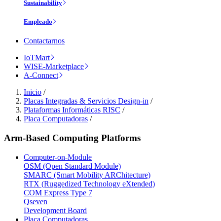
Sustainability
Empleado
Contactarnos
IoTMart
WISE-Marketplace
A-Connect
Inicio
/
Placas Integradas & Servicios Design-in
/
Plataformas Informáticas RISC
/
Placa Computadoras
/
Arm-Based Computing Platforms
Computer-on-Module
OSM (Open Standard Module)
SMARC (Smart Mobility ARChitecture)
RTX (Ruggedized Technology eXtended)
COM Express Type 7
Qseven
Development Board
Placa Computadoras