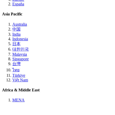
España
Asia Pacific
Australia
中国
India
Indonesia
日本
대한민국
Malaysia
Singapore
台灣
ไทย
Türkiye
Việt Nam
Africa & Middle East
MENA