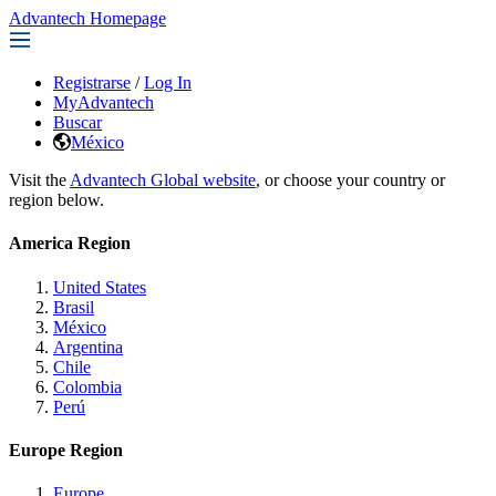
Advantech Homepage
Registrarse
/
Log In
MyAdvantech
Buscar
México
Visit the
Advantech Global website
, or choose your country or
region below.
America Region
United States
Brasil
México
Argentina
Chile
Colombia
Perú
Europe Region
Europe