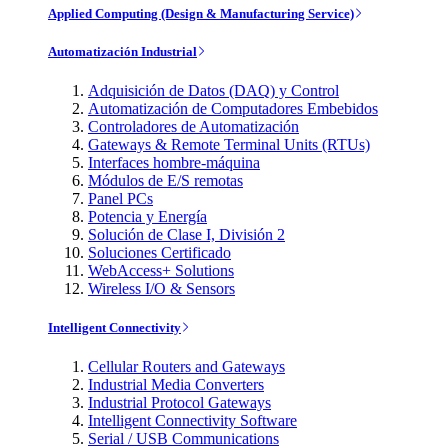
Applied Computing (Design & Manufacturing Service)
Automatización Industrial
Adquisición de Datos (DAQ) y Control
Automatización de Computadores Embebidos
Controladores de Automatización
Gateways & Remote Terminal Units (RTUs)
Interfaces hombre-máquina
Módulos de E/S remotas
Panel PCs
Potencia y Energía
Solución de Clase I, División 2
Soluciones Certificado
WebAccess+ Solutions
Wireless I/O & Sensors
Intelligent Connectivity
Cellular Routers and Gateways
Industrial Media Converters
Industrial Protocol Gateways
Intelligent Connectivity Software
Serial / USB Communications