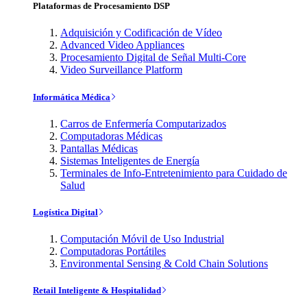
Plataformas de Procesamiento DSP
Adquisición y Codificación de Vídeo
Advanced Video Appliances
Procesamiento Digital de Señal Multi-Core
Video Surveillance Platform
Informática Médica
Carros de Enfermería Computarizados
Computadoras Médicas
Pantallas Médicas
Sistemas Inteligentes de Energía
Terminales de Info-Entretenimiento para Cuidado de
Salud
Logística Digital
Computación Móvil de Uso Industrial
Computadoras Portátiles
Environmental Sensing & Cold Chain Solutions
Retail Inteligente & Hospitalidad