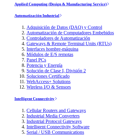
Applied Computing (Design & Manufacturing Service)
Automatización Industrial
Adquisición de Datos (DAQ) y Control
Automatización de Computadores Embebidos
Controladores de Automatización
Gateways & Remote Terminal Units (RTUs)
Interfaces hombre-máquina
Módulos de E/S remotas
Panel PCs
Potencia y Energía
Solución de Clase I, División 2
Soluciones Certificado
WebAccess+ Solutions
Wireless I/O & Sensors
Intelligent Connectivity
Cellular Routers and Gateways
Industrial Media Converters
Industrial Protocol Gateways
Intelligent Connectivity Software
Serial / USB Communications