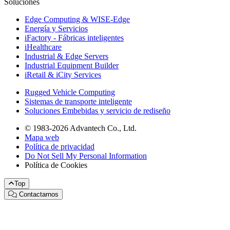
Soluciones
Edge Computing & WISE-Edge
Energía y Servicios
iFactory - Fábricas inteligentes
iHealthcare
Industrial & Edge Servers
Industrial Equipment Builder
iRetail & iCity Services
Rugged Vehicle Computing
Sistemas de transporte inteligente
Soluciones Embebidas y servicio de rediseño
© 1983-2026 Advantech Co., Ltd.
Mapa web
Política de privacidad
Do Not Sell My Personal Information
Política de Cookies
Top
Contactarnos