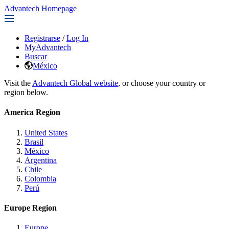
Advantech Homepage
Registrarse
/
Log In
MyAdvantech
Buscar
México
Visit the
Advantech Global website
, or choose your country or
region below.
America Region
United States
Brasil
México
Argentina
Chile
Colombia
Perú
Europe Region
Europe