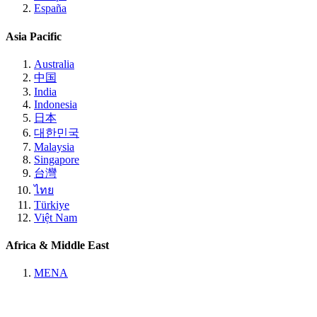
España
Asia Pacific
Australia
中国
India
Indonesia
日本
대한민국
Malaysia
Singapore
台灣
ไทย
Türkiye
Việt Nam
Africa & Middle East
MENA