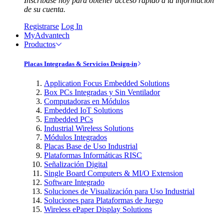
Inscríbase hoy para obtener acceso rápido a la información
de su cuenta.
Registrarse
Log In
MyAdvantech
Productos
Placas Integradas & Servicios Design-in
Application Focus Embedded Solutions
Box PCs Integradas y Sin Ventilador
Computadoras en Módulos
Embedded IoT Solutions
Embedded PCs
Industrial Wireless Solutions
Módulos Integrados
Placas Base de Uso Industrial
Plataformas Informáticas RISC
Señalización Digital
Single Board Computers & MI/O Extension
Software Integrado
Soluciones de Visualización para Uso Industrial
Soluciones para Plataformas de Juego
Wireless ePaper Display Solutions