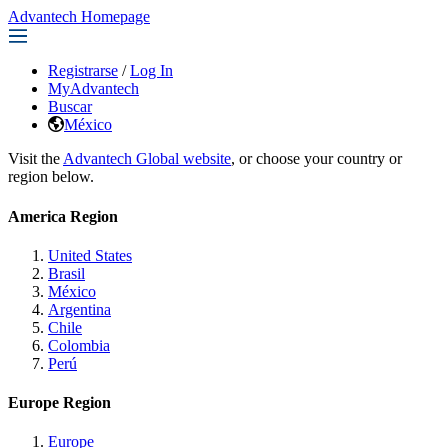
Advantech Homepage
Registrarse
/
Log In
MyAdvantech
Buscar
México
Visit the
Advantech Global website
, or choose your country or
region below.
America Region
United States
Brasil
México
Argentina
Chile
Colombia
Perú
Europe Region
Europe