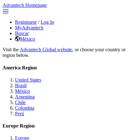
Advantech Homepage
Registrarse
/
Log In
MyAdvantech
Buscar
México
Visit the
Advantech Global website
, or choose your country or
region below.
America Region
United States
Brasil
México
Argentina
Chile
Colombia
Perú
Europe Region
Europe