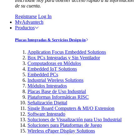
Inscríbase hoy para obtener acceso rápido a la información
de su cuenta.
Registrarse
Log In
MyAdvantech
Productos
Placas Integradas & Servicios Design-in
Application Focus Embedded Solutions
Box PCs Integradas y Sin Ventilador
Computadoras en Módulos
Embedded IoT Solutions
Embedded PCs
Industrial Wireless Solutions
Módulos Integrados
Placas Base de Uso Industrial
Plataformas Informáticas RISC
Señalización Digital
Single Board Computers & MI/O Extension
Software Integrado
Soluciones de Visualización para Uso Industrial
Soluciones para Plataformas de Juego
Wireless ePaper Display Solutions