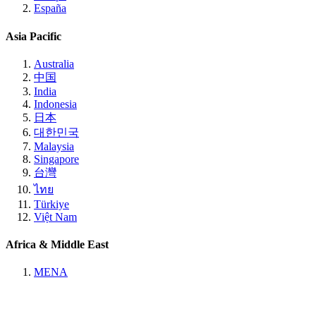
España
Asia Pacific
Australia
中国
India
Indonesia
日本
대한민국
Malaysia
Singapore
台灣
ไทย
Türkiye
Việt Nam
Africa & Middle East
MENA