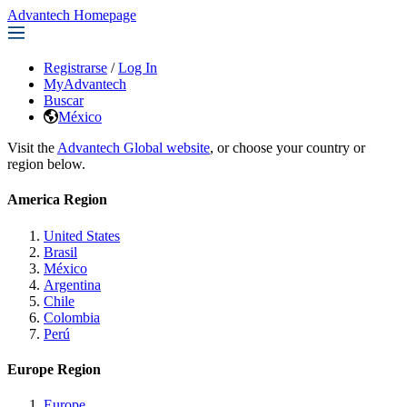
Advantech Homepage
Registrarse
/
Log In
MyAdvantech
Buscar
México
Visit the
Advantech Global website
, or choose your country or
region below.
America Region
United States
Brasil
México
Argentina
Chile
Colombia
Perú
Europe Region
Europe