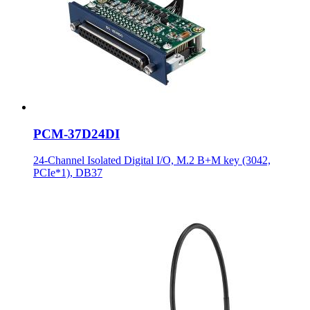
PCM-37D24DI
24-Channel Isolated Digital I/O, M.2 B+M key (3042,
PCIe*1), DB37