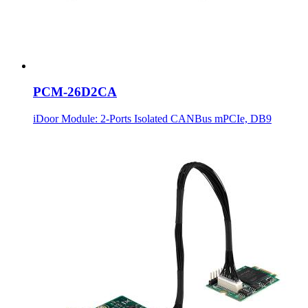
PCM-26D2CA
iDoor Module: 2-Ports Isolated CANBus mPCIe, DB9