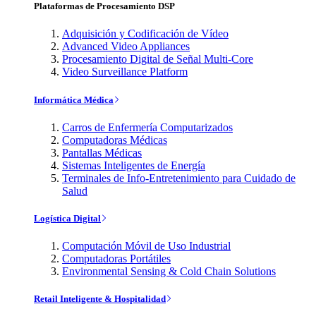
Plataformas de Procesamiento DSP
Adquisición y Codificación de Vídeo
Advanced Video Appliances
Procesamiento Digital de Señal Multi-Core
Video Surveillance Platform
Informática Médica
Carros de Enfermería Computarizados
Computadoras Médicas
Pantallas Médicas
Sistemas Inteligentes de Energía
Terminales de Info-Entretenimiento para Cuidado de
Salud
Logística Digital
Computación Móvil de Uso Industrial
Computadoras Portátiles
Environmental Sensing & Cold Chain Solutions
Retail Inteligente & Hospitalidad