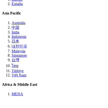
España
Asia Pacific
Australia
中国
India
Indonesia
日本
대한민국
Malaysia
Singapore
台灣
ไทย
Türkiye
Việt Nam
Africa & Middle East
MENA