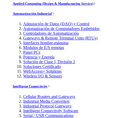
Applied Computing (Design & Manufacturing Service)
Automatización Industrial
Adquisición de Datos (DAQ) y Control
Automatización de Computadores Embebidos
Controladores de Automatización
Gateways & Remote Terminal Units (RTUs)
Interfaces hombre-máquina
Módulos de E/S remotas
Panel PCs
Potencia y Energía
Solución de Clase I, División 2
Soluciones Certificado
WebAccess+ Solutions
Wireless I/O & Sensors
Intelligent Connectivity
Cellular Routers and Gateways
Industrial Media Converters
Industrial Protocol Gateways
Intelligent Connectivity Software
Serial / USB Communications