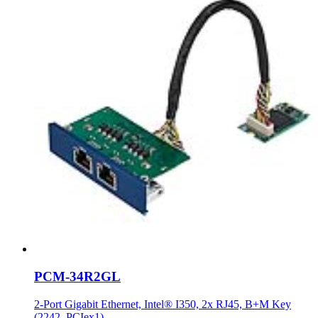
PCM-34R2GL
2-Port Gigabit Ethernet, Intel® I350, 2x RJ45, B+M Key
(2242, PCIex1)