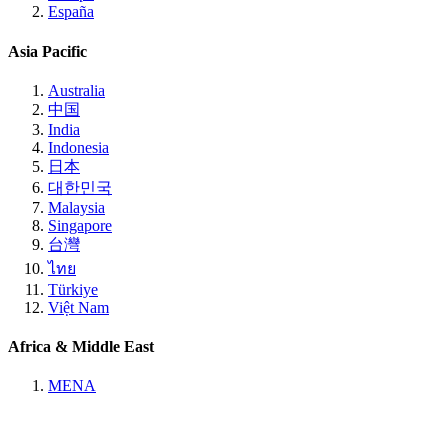
España
Asia Pacific
Australia
中国
India
Indonesia
日本
대한민국
Malaysia
Singapore
台灣
ไทย
Türkiye
Việt Nam
Africa & Middle East
MENA