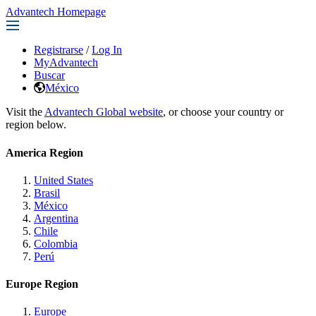
Advantech Homepage
Registrarse
/
Log In
MyAdvantech
Buscar
México
Visit the
Advantech Global website
, or choose your country or
region below.
America Region
United States
Brasil
México
Argentina
Chile
Colombia
Perú
Europe Region
Europe