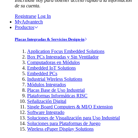
Inscríbase hoy para obtener acceso rápido a la información
de su cuenta.
Registrarse
Log In
MyAdvantech
Productos
Placas Integradas & Servicios Design-in
Application Focus Embedded Solutions
Box PCs Integradas y Sin Ventilador
Computadoras en Módulos
Embedded IoT Solutions
Embedded PCs
Industrial Wireless Solutions
Módulos Integrados
Placas Base de Uso Industrial
Plataformas Informáticas RISC
Señalización Digital
Single Board Computers & MI/O Extension
Software Integrado
Soluciones de Visualización para Uso Industrial
Soluciones para Plataformas de Juego
Wireless ePaper Display Solutions