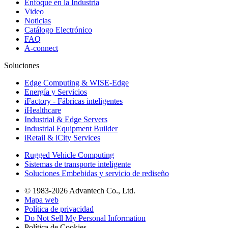
Enfoque en la Industria
Video
Noticias
Catálogo Electrónico
FAQ
A-connect
Soluciones
Edge Computing & WISE-Edge
Energía y Servicios
iFactory - Fábricas inteligentes
iHealthcare
Industrial & Edge Servers
Industrial Equipment Builder
iRetail & iCity Services
Rugged Vehicle Computing
Sistemas de transporte inteligente
Soluciones Embebidas y servicio de rediseño
© 1983-2026 Advantech Co., Ltd.
Mapa web
Política de privacidad
Do Not Sell My Personal Information
Política de Cookies