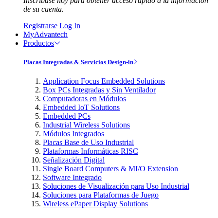
Inscríbase hoy para obtener acceso rápido a la información
de su cuenta.
Registrarse
Log In
MyAdvantech
Productos
Placas Integradas & Servicios Design-in
Application Focus Embedded Solutions
Box PCs Integradas y Sin Ventilador
Computadoras en Módulos
Embedded IoT Solutions
Embedded PCs
Industrial Wireless Solutions
Módulos Integrados
Placas Base de Uso Industrial
Plataformas Informáticas RISC
Señalización Digital
Single Board Computers & MI/O Extension
Software Integrado
Soluciones de Visualización para Uso Industrial
Soluciones para Plataformas de Juego
Wireless ePaper Display Solutions