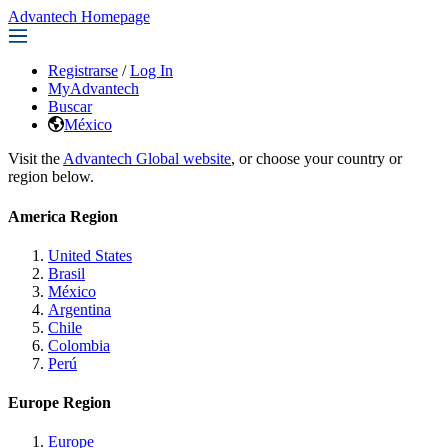
Advantech Homepage
Registrarse
/
Log In
MyAdvantech
Buscar
México
Visit the
Advantech Global website
, or choose your country or
region below.
America Region
United States
Brasil
México
Argentina
Chile
Colombia
Perú
Europe Region
Europe