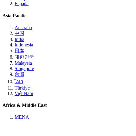
España
Asia Pacific
Australia
中国
India
Indonesia
日本
대한민국
Malaysia
Singapore
台灣
ไทย
Türkiye
Việt Nam
Africa & Middle East
MENA