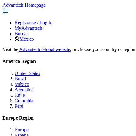
Advantech Homepage
Registrarse
/
Log In
MyAdvantech
Buscar
México
Visit the
Advantech Global website
, or choose your country or region
America Region
United States
Brasil
México
Argentina
Chile
Colombia
Perú
Europe Region
Europe
España