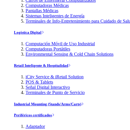
Carros de Enfermería Computarizados
Computadoras Médicas
Pantallas Médicas
Sistemas Inteligentes de Energía
Terminales de Info-Entretenimiento para Cuidado de Sal
Logística Digital
Computación Móvil de Uso Industrial
Computadoras Portátiles
Environmental Sensing & Cold Chain Solutions
Retail Inteligente & Hospitalidad
iCity Service & iRetail Solution
POS & Tablets
Señal Digital Interactivo
Terminales de Punto de Servicio
Industrial Mounting (Stands/Arms/Carts)
Periféricos certificados
Adaptador