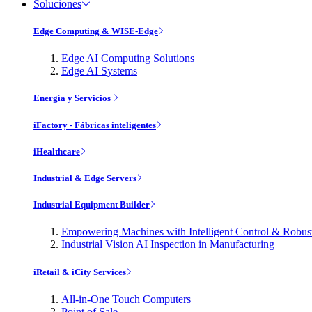
Soluciones
Edge Computing & WISE-Edge
Edge AI Computing Solutions
Edge AI Systems
Energía y Servicios
iFactory - Fábricas inteligentes
iHealthcare
Industrial & Edge Servers
Industrial Equipment Builder
Empowering Machines with Intelligent Control & Robu
Industrial Vision AI Inspection in Manufacturing
iRetail & iCity Services
All-in-One Touch Computers
Point of Sale