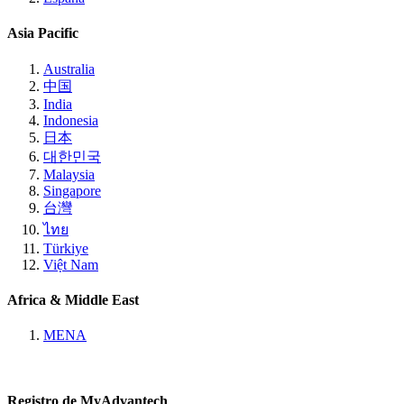
Asia Pacific
Australia
中国
India
Indonesia
日本
대한민국
Malaysia
Singapore
台灣
ไทย
Türkiye
Việt Nam
Africa & Middle East
MENA
Registro de MyAdvantech