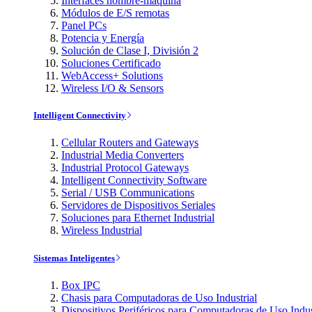
Interfaces hombre-máquina
Módulos de E/S remotas
Panel PCs
Potencia y Energía
Solución de Clase I, División 2
Soluciones Certificado
WebAccess+ Solutions
Wireless I/O & Sensors
Intelligent Connectivity
Cellular Routers and Gateways
Industrial Media Converters
Industrial Protocol Gateways
Intelligent Connectivity Software
Serial / USB Communications
Servidores de Dispositivos Seriales
Soluciones para Ethernet Industrial
Wireless Industrial
Sistemas Inteligentes
Box IPC
Chasis para Computadoras de Uso Industrial
Dispositivos Periféricos para Computadoras de Uso Indus