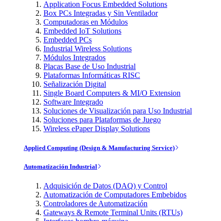
Application Focus Embedded Solutions
Box PCs Integradas y Sin Ventilador
Computadoras en Módulos
Embedded IoT Solutions
Embedded PCs
Industrial Wireless Solutions
Módulos Integrados
Placas Base de Uso Industrial
Plataformas Informáticas RISC
Señalización Digital
Single Board Computers & MI/O Extension
Software Integrado
Soluciones de Visualización para Uso Industrial
Soluciones para Plataformas de Juego
Wireless ePaper Display Solutions
Applied Computing (Design & Manufacturing Service)
Automatización Industrial
Adquisición de Datos (DAQ) y Control
Automatización de Computadores Embebidos
Controladores de Automatización
Gateways & Remote Terminal Units (RTUs)