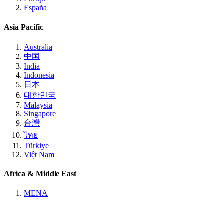
España
Asia Pacific
Australia
中国
India
Indonesia
日本
대한민국
Malaysia
Singapore
台灣
ไทย
Türkiye
Việt Nam
Africa & Middle East
MENA