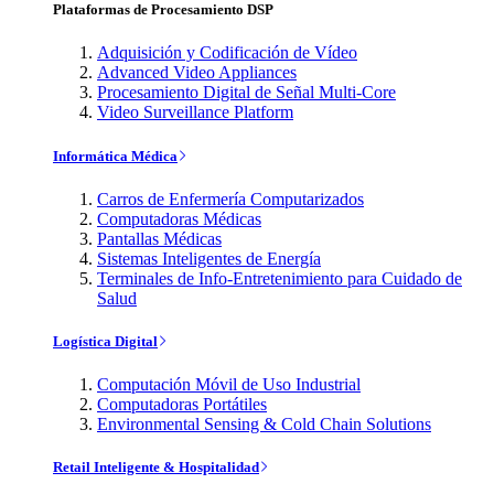
Plataformas de Procesamiento DSP
Adquisición y Codificación de Vídeo
Advanced Video Appliances
Procesamiento Digital de Señal Multi-Core
Video Surveillance Platform
Informática Médica
Carros de Enfermería Computarizados
Computadoras Médicas
Pantallas Médicas
Sistemas Inteligentes de Energía
Terminales de Info-Entretenimiento para Cuidado de
Salud
Logística Digital
Computación Móvil de Uso Industrial
Computadoras Portátiles
Environmental Sensing & Cold Chain Solutions
Retail Inteligente & Hospitalidad