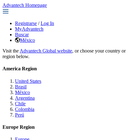
Advantech Homepage
Registrarse
/
Log In
MyAdvantech
Buscar
México
Visit the
Advantech Global website
, or choose your country or
region below.
America Region
United States
Brasil
México
Argentina
Chile
Colombia
Perú
Europe Region
Europe