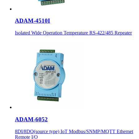
ADAM-4510I
Isolated Wide Operation Temperature RS-422/485 Repeater
ADAM-6052
8DI/8DO(source type) IoT Modbus/SNMP/MQTT Ethernet
Remote I/O