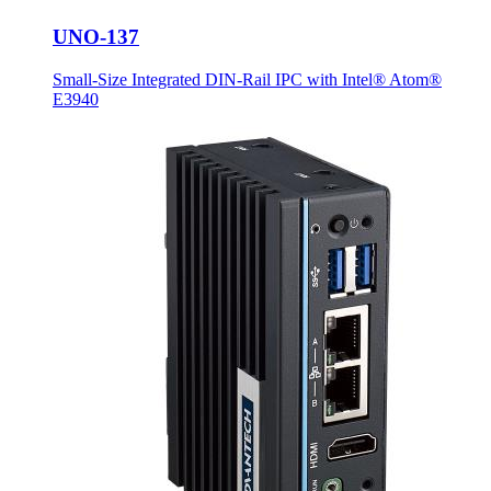
UNO-137
Small-Size Integrated DIN-Rail IPC with Intel® Atom®
E3940