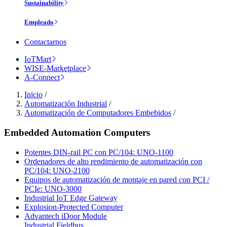
Sustainability
Empleado
Contactarnos
IoTMart
WISE-Marketplace
A-Connect
Inicio
/
Automatización Industrial
/
Automatización de Computadores Embebidos
/
Embedded Automation Computers
Potentes DIN-rail PC con PC/104: UNO-1100
Ordenadores de alto rendimiento de automatización con
PC/104: UNO-2100
Equipos de automatización de montaje en pared con PCI /
PCIe: UNO-3000
Industrial IoT Edge Gateway
Explosion-Protected Computer
Advantech iDoor Module
Industrial Fieldbus