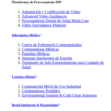
Plataformas de Procesamiento DSP
Adquisición y Codificación de Vídeo
Advanced Video Appliances
Procesamiento Digital de Señal Multi-Core
Video Surveillance Platform
Informática Médica
Carros de Enfermería Computarizados
Computadoras Médicas
Pantallas Médicas
Sistemas Inteligentes de Energía
Terminales de Info-Entretenimiento para Cuidado de
Salud
Logística Digital
Computación Móvil de Uso Industrial
Computadoras Portátiles
Environmental Sensing & Cold Chain Solutions
Retail Inteligente & Hospitalidad