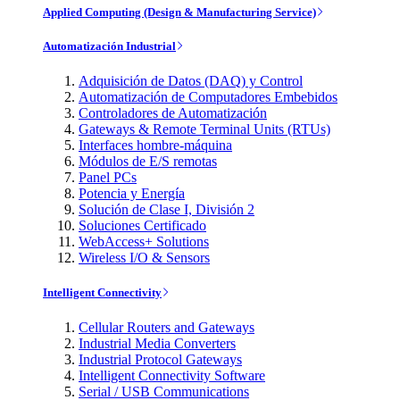
Applied Computing (Design & Manufacturing Service)
Automatización Industrial
Adquisición de Datos (DAQ) y Control
Automatización de Computadores Embebidos
Controladores de Automatización
Gateways & Remote Terminal Units (RTUs)
Interfaces hombre-máquina
Módulos de E/S remotas
Panel PCs
Potencia y Energía
Solución de Clase I, División 2
Soluciones Certificado
WebAccess+ Solutions
Wireless I/O & Sensors
Intelligent Connectivity
Cellular Routers and Gateways
Industrial Media Converters
Industrial Protocol Gateways
Intelligent Connectivity Software
Serial / USB Communications