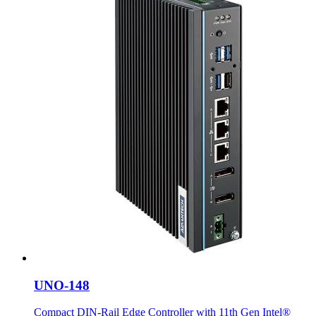
UNO-148
Compact DIN-Rail Edge Controller with 11th Gen Intel®