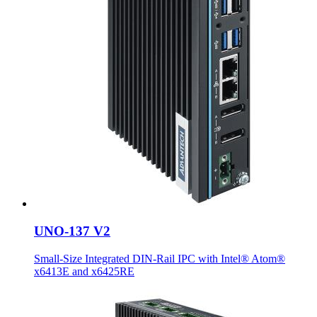
UNO-137 V2
Small-Size Integrated DIN-Rail IPC with Intel® Atom®
x6413E and x6425RE