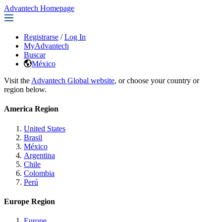
Advantech Homepage
Registrarse
/
Log In
MyAdvantech
Buscar
México
Visit the
Advantech Global website
, or choose your country or
region below.
America Region
United States
Brasil
México
Argentina
Chile
Colombia
Perú
Europe Region
Europe