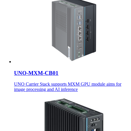
UNO-MXM-CB01
UNO Carrier Stack supports MXM GPU module aims for
image processing and AI inference