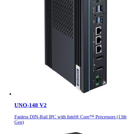
UNO-148 V2
Fanless DIN-Rail IPC with Intel® Core™ Processors (13th
Gen)