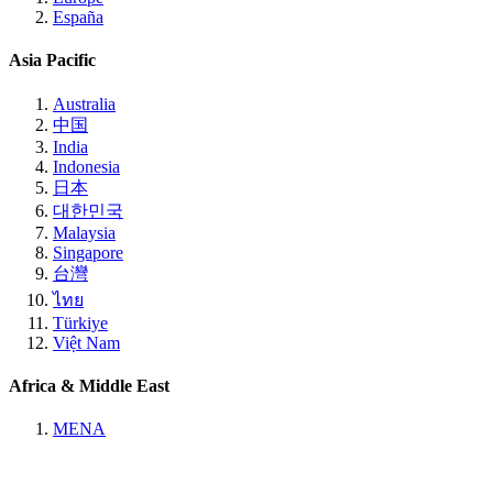
España
Asia Pacific
Australia
中国
India
Indonesia
日本
대한민국
Malaysia
Singapore
台灣
ไทย
Türkiye
Việt Nam
Africa & Middle East
MENA