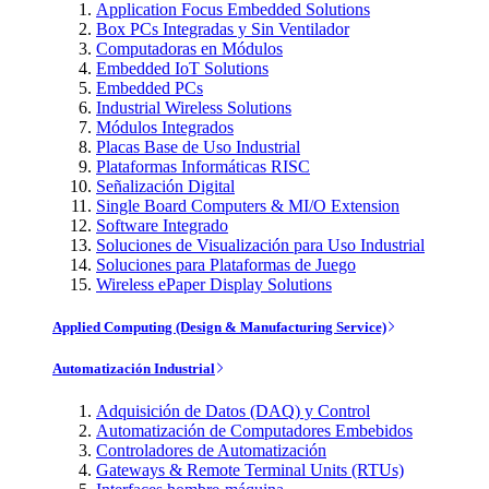
Application Focus Embedded Solutions
Box PCs Integradas y Sin Ventilador
Computadoras en Módulos
Embedded IoT Solutions
Embedded PCs
Industrial Wireless Solutions
Módulos Integrados
Placas Base de Uso Industrial
Plataformas Informáticas RISC
Señalización Digital
Single Board Computers & MI/O Extension
Software Integrado
Soluciones de Visualización para Uso Industrial
Soluciones para Plataformas de Juego
Wireless ePaper Display Solutions
Applied Computing (Design & Manufacturing Service)
Automatización Industrial
Adquisición de Datos (DAQ) y Control
Automatización de Computadores Embebidos
Controladores de Automatización
Gateways & Remote Terminal Units (RTUs)