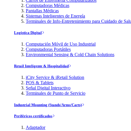
Carros de Enfermería Computarizados
Computadoras Médicas
Pantallas Médicas
Sistemas Inteligentes de Energía
Terminales de Info-Entretenimiento para Cuidado de Sal
Logística Digital
Computación Móvil de Uso Industrial
Computadoras Portátiles
Environmental Sensing & Cold Chain Solutions
Retail Inteligente & Hospitalidad
iCity Service & iRetail Solution
POS & Tablets
Señal Digital Interactivo
Terminales de Punto de Servicio
Industrial Mounting (Stands/Arms/Carts)
Periféricos certificados
Adaptador