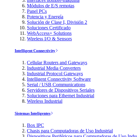
Interfaces hombre-máquina
Módulos de E/S remotas
Panel PCs
Potencia y Energía
Solución de Clase I, División 2
Soluciones Certificado
WebAccess+ Solutions
Wireless I/O & Sensors
Intelligent Connectivity
Cellular Routers and Gateways
Industrial Media Converters
Industrial Protocol Gateways
Intelligent Connectivity Software
Serial / USB Communications
Servidores de Dispositivos Seriales
Soluciones para Ethernet Industrial
Wireless Industrial
Sistemas Inteligentes
Box IPC
Chasis para Computadoras de Uso Industrial
Dispositivos Periféricos para Computadoras de Uso Indus