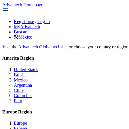
Advantech Homepage
Registrarse
/
Log In
MyAdvantech
Buscar
México
Visit the
Advantech Global website
, or choose your country or region
America Region
United States
Brasil
México
Argentina
Chile
Colombia
Perú
Europe Region
Europe
España