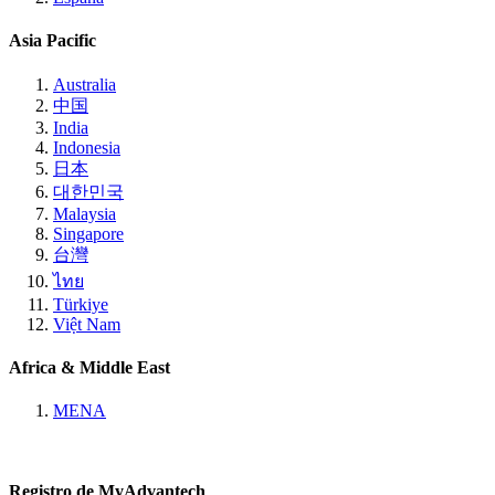
Asia Pacific
Australia
中国
India
Indonesia
日本
대한민국
Malaysia
Singapore
台灣
ไทย
Türkiye
Việt Nam
Africa & Middle East
MENA
Registro de MyAdvantech