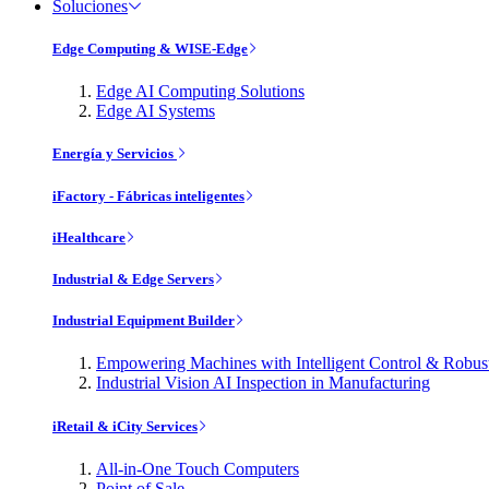
Soluciones
Edge Computing & WISE-Edge
Edge AI Computing Solutions
Edge AI Systems
Energía y Servicios
iFactory - Fábricas inteligentes
iHealthcare
Industrial & Edge Servers
Industrial Equipment Builder
Empowering Machines with Intelligent Control & Robu
Industrial Vision AI Inspection in Manufacturing
iRetail & iCity Services
All-in-One Touch Computers
Point of Sale