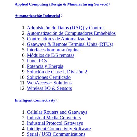
Applied Computing (Design & Manufacturing Service)
Automatización Industrial
Adquisición de Datos (DAQ) y Control
Automatización de Computadores Embebidos
Controladores de Automatización
Gateways & Remote Terminal Units (RTUs)
Interfaces hombre-máquina
Módulos de E/S remotas
Panel PCs
Potencia y Energía
Solución de Clase I, División 2
Soluciones Certificado
WebAccess+ Solutions
Wireless I/O & Sensors
Intelligent Connectivity
Cellular Routers and Gateways
Industrial Media Converters
Industrial Protocol Gateways
Intelligent Connectivity Software
Serial / USB Communications