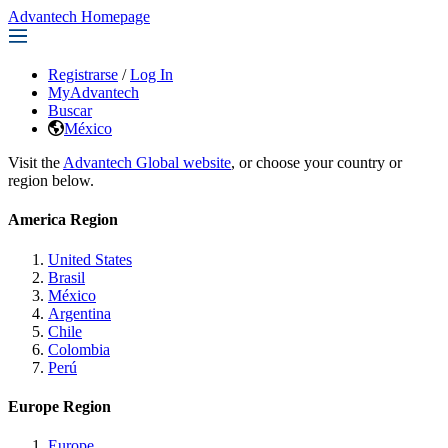
Advantech Homepage
Registrarse
/
Log In
MyAdvantech
Buscar
México
Visit the
Advantech Global website
, or choose your country or
region below.
America Region
United States
Brasil
México
Argentina
Chile
Colombia
Perú
Europe Region
Europe