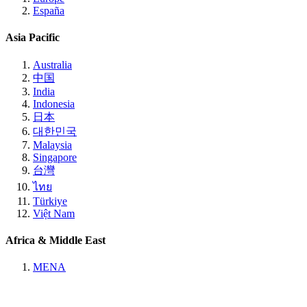
España
Asia Pacific
Australia
中国
India
Indonesia
日本
대한민국
Malaysia
Singapore
台灣
ไทย
Türkiye
Việt Nam
Africa & Middle East
MENA