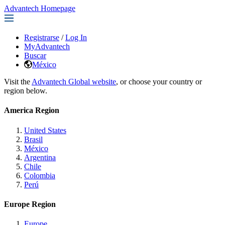
Advantech Homepage
Registrarse
/
Log In
MyAdvantech
Buscar
México
Visit the
Advantech Global website
, or choose your country or
region below.
America Region
United States
Brasil
México
Argentina
Chile
Colombia
Perú
Europe Region
Europe