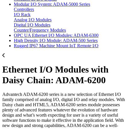
Modular I/O System: ADAM-5000 Series
Controllers
I/O Rack
Analog I/O Modules
Digital I/O Modules
Counter/Frequency Modules
OPC UA Ethernet I/O Modules: ADAM-6300
High Density I/O Module: ADAM-500 Series
Rugged IP67 Machine Mount IoT Remote I/O
Ethernet I/O Modules with
Daisy Chain: ADAM-6200
Advantech ADAM-6200 series is a new selection of Ethernet I/O
family comprised of analog I/O, digital I/O and relay modules. With
Daisy chain and HTML5, ADAM-6200 series module possesses
plenty of advanced features whatever the evolution of hardware
design and what’s worth expecting for user is a variety of useful
software functions to make it effective in the application field. With
new design and strong capabilities, ADAM-6200 can be a well-