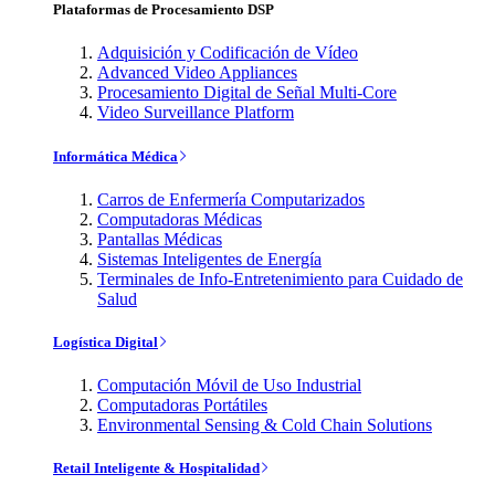
Plataformas de Procesamiento DSP
Adquisición y Codificación de Vídeo
Advanced Video Appliances
Procesamiento Digital de Señal Multi-Core
Video Surveillance Platform
Informática Médica
Carros de Enfermería Computarizados
Computadoras Médicas
Pantallas Médicas
Sistemas Inteligentes de Energía
Terminales de Info-Entretenimiento para Cuidado de
Salud
Logística Digital
Computación Móvil de Uso Industrial
Computadoras Portátiles
Environmental Sensing & Cold Chain Solutions
Retail Inteligente & Hospitalidad