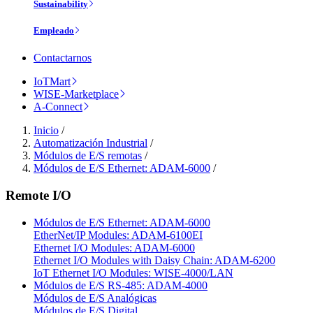
Sustainability
Empleado
Contactarnos
IoTMart
WISE-Marketplace
A-Connect
Inicio
/
Automatización Industrial
/
Módulos de E/S remotas
/
Módulos de E/S Ethernet: ADAM-6000
/
Remote I/O
Módulos de E/S Ethernet: ADAM-6000
EtherNet/IP Modules: ADAM-6100EI
Ethernet I/O Modules: ADAM-6000
Ethernet I/O Modules with Daisy Chain: ADAM-6200
IoT Ethernet I/O Modules: WISE-4000/LAN
Módulos de E/S RS-485: ADAM-4000
Módulos de E/S Analógicas
Módulos de E/S Digital