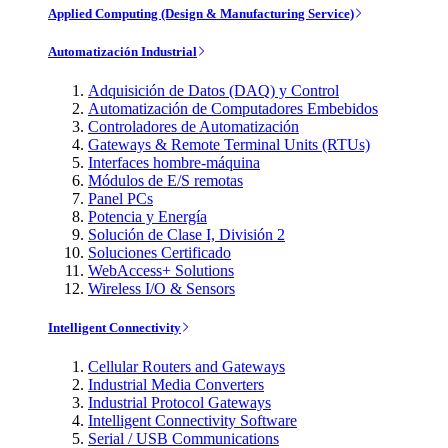
Applied Computing (Design & Manufacturing Service)
Automatización Industrial
Adquisición de Datos (DAQ) y Control
Automatización de Computadores Embebidos
Controladores de Automatización
Gateways & Remote Terminal Units (RTUs)
Interfaces hombre-máquina
Módulos de E/S remotas
Panel PCs
Potencia y Energía
Solución de Clase I, División 2
Soluciones Certificado
WebAccess+ Solutions
Wireless I/O & Sensors
Intelligent Connectivity
Cellular Routers and Gateways
Industrial Media Converters
Industrial Protocol Gateways
Intelligent Connectivity Software
Serial / USB Communications