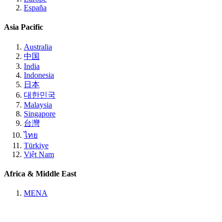
España
Asia Pacific
Australia
中国
India
Indonesia
日本
대한민국
Malaysia
Singapore
台灣
ไทย
Türkiye
Việt Nam
Africa & Middle East
MENA