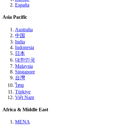
España
Asia Pacific
Australia
中国
India
Indonesia
日本
대한민국
Malaysia
Singapore
台灣
ไทย
Türkiye
Việt Nam
Africa & Middle East
MENA