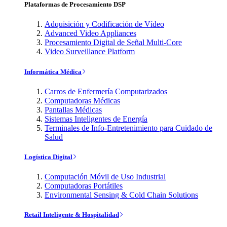
Plataformas de Procesamiento DSP
Adquisición y Codificación de Vídeo
Advanced Video Appliances
Procesamiento Digital de Señal Multi-Core
Video Surveillance Platform
Informática Médica
Carros de Enfermería Computarizados
Computadoras Médicas
Pantallas Médicas
Sistemas Inteligentes de Energía
Terminales de Info-Entretenimiento para Cuidado de
Salud
Logística Digital
Computación Móvil de Uso Industrial
Computadoras Portátiles
Environmental Sensing & Cold Chain Solutions
Retail Inteligente & Hospitalidad