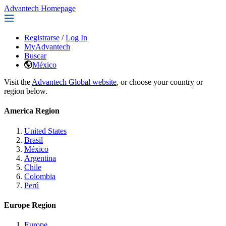
Advantech Homepage
Registrarse
/
Log In
MyAdvantech
Buscar
México
Visit the
Advantech Global website
, or choose your country or
region below.
America Region
United States
Brasil
México
Argentina
Chile
Colombia
Perú
Europe Region
Europe