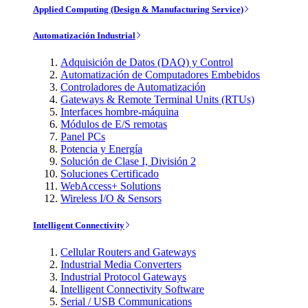
Applied Computing (Design & Manufacturing Service)
Automatización Industrial
Adquisición de Datos (DAQ) y Control
Automatización de Computadores Embebidos
Controladores de Automatización
Gateways & Remote Terminal Units (RTUs)
Interfaces hombre-máquina
Módulos de E/S remotas
Panel PCs
Potencia y Energía
Solución de Clase I, División 2
Soluciones Certificado
WebAccess+ Solutions
Wireless I/O & Sensors
Intelligent Connectivity
Cellular Routers and Gateways
Industrial Media Converters
Industrial Protocol Gateways
Intelligent Connectivity Software
Serial / USB Communications