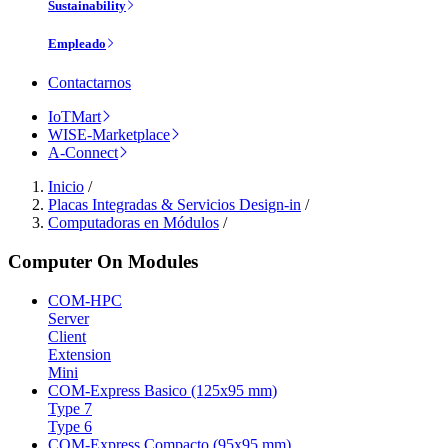
Sustainability
Empleado
Contactarnos
IoTMart
WISE-Marketplace
A-Connect
Inicio
/
Placas Integradas & Servicios Design-in
/
Computadoras en Módulos
/
Computer On Modules
COM-HPC
Server
Client
Extension
Mini
COM-Express Basico (125x95 mm)
Type 7
Type 6
COM-Express Compacto (95x95 mm)