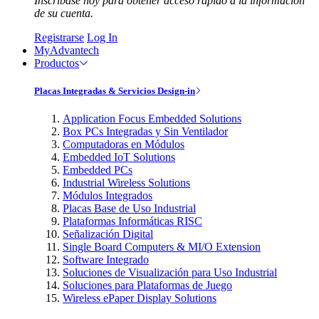
Inscríbase hoy para obtener acceso rápido a la información
de su cuenta.
Registrarse
Log In
MyAdvantech
Productos
Placas Integradas & Servicios Design-in
Application Focus Embedded Solutions
Box PCs Integradas y Sin Ventilador
Computadoras en Módulos
Embedded IoT Solutions
Embedded PCs
Industrial Wireless Solutions
Módulos Integrados
Placas Base de Uso Industrial
Plataformas Informáticas RISC
Señalización Digital
Single Board Computers & MI/O Extension
Software Integrado
Soluciones de Visualización para Uso Industrial
Soluciones para Plataformas de Juego
Wireless ePaper Display Solutions