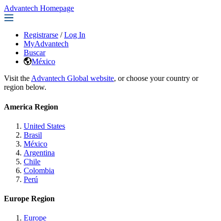
Advantech Homepage
Registrarse
/
Log In
MyAdvantech
Buscar
México
Visit the
Advantech Global website
, or choose your country or
region below.
America Region
United States
Brasil
México
Argentina
Chile
Colombia
Perú
Europe Region
Europe