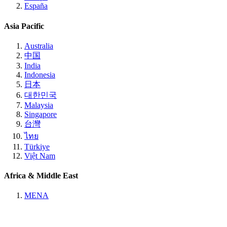
España
Asia Pacific
Australia
中国
India
Indonesia
日本
대한민국
Malaysia
Singapore
台灣
ไทย
Türkiye
Việt Nam
Africa & Middle East
MENA