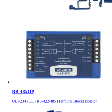
BB-485OP
ULI-234TCL - RS-422/485 (Terminal Block) Isolator