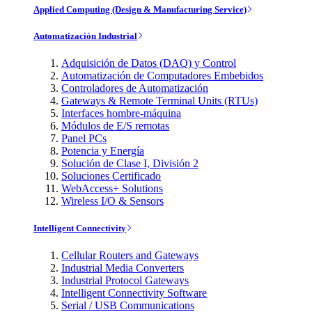
Applied Computing (Design & Manufacturing Service)
Automatización Industrial
Adquisición de Datos (DAQ) y Control
Automatización de Computadores Embebidos
Controladores de Automatización
Gateways & Remote Terminal Units (RTUs)
Interfaces hombre-máquina
Módulos de E/S remotas
Panel PCs
Potencia y Energía
Solución de Clase I, División 2
Soluciones Certificado
WebAccess+ Solutions
Wireless I/O & Sensors
Intelligent Connectivity
Cellular Routers and Gateways
Industrial Media Converters
Industrial Protocol Gateways
Intelligent Connectivity Software
Serial / USB Communications