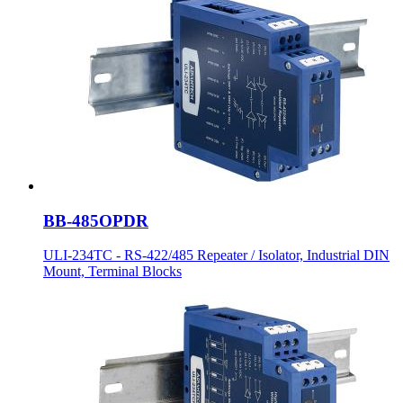
BB-485OPDR
ULI-234TC - RS-422/485 Repeater / Isolator, Industrial DIN
Mount, Terminal Blocks