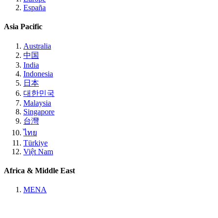
España
Asia Pacific
Australia
中国
India
Indonesia
日本
대한민국
Malaysia
Singapore
台灣
ไทย
Türkiye
Việt Nam
Africa & Middle East
MENA