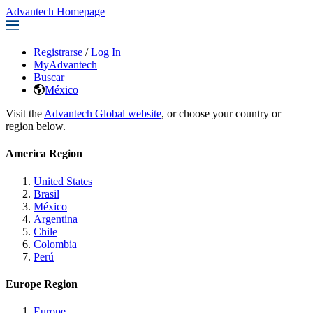
Advantech Homepage
Registrarse
/
Log In
MyAdvantech
Buscar
México
Visit the
Advantech Global website
, or choose your country or
region below.
America Region
United States
Brasil
México
Argentina
Chile
Colombia
Perú
Europe Region
Europe