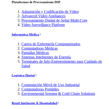
Plataformas de Procesamiento DSP
Adquisición y Codificación de Vídeo
Advanced Video Appliances
Procesamiento Digital de Señal Multi-Core
Video Surveillance Platform
Informática Médica
Carros de Enfermería Computarizados
Computadoras Médicas
Pantallas Médicas
Sistemas Inteligentes de Energía
Terminales de Info-Entretenimiento para Cuidado de
Salud
Logística Digital
Computación Móvil de Uso Industrial
Computadoras Portátiles
Environmental Sensing & Cold Chain Solutions
Retail Inteligente & Hospitalidad