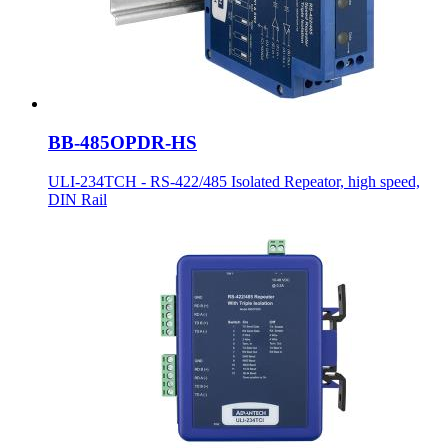
BB-485OPDR-HS
ULI-234TCH - RS-422/485 Isolated Repeator, high speed,
DIN Rail