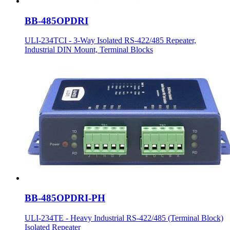
BB-485OPDRI
ULI-234TCI - 3-Way Isolated RS-422/485 Repeater,
Industrial DIN Mount, Terminal Blocks
BB-485OPDRI-PH
ULI-234TE - Heavy Industrial RS-422/485 (Terminal Block)
Isolated Repeater