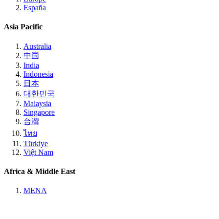
España
Asia Pacific
Australia
中国
India
Indonesia
日本
대한민국
Malaysia
Singapore
台灣
ไทย
Türkiye
Việt Nam
Africa & Middle East
MENA