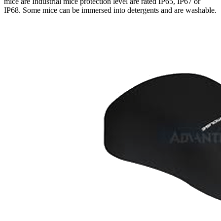
mice are Industrial mice protection level are rated IP65, IP67 or
IP68. Some mice can be immersed into detergents and are washable.