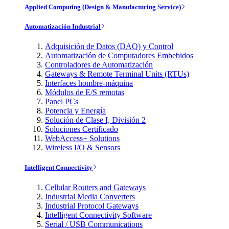
Applied Computing (Design & Manufacturing Service)
Automatización Industrial
Adquisición de Datos (DAQ) y Control
Automatización de Computadores Embebidos
Controladores de Automatización
Gateways & Remote Terminal Units (RTUs)
Interfaces hombre-máquina
Módulos de E/S remotas
Panel PCs
Potencia y Energía
Solución de Clase I, División 2
Soluciones Certificado
WebAccess+ Solutions
Wireless I/O & Sensors
Intelligent Connectivity
Cellular Routers and Gateways
Industrial Media Converters
Industrial Protocol Gateways
Intelligent Connectivity Software
Serial / USB Communications