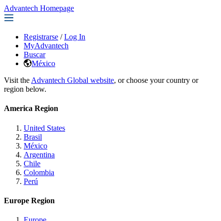
Advantech Homepage
Registrarse
/
Log In
MyAdvantech
Buscar
México
Visit the
Advantech Global website
, or choose your country or
region below.
America Region
United States
Brasil
México
Argentina
Chile
Colombia
Perú
Europe Region
Europe