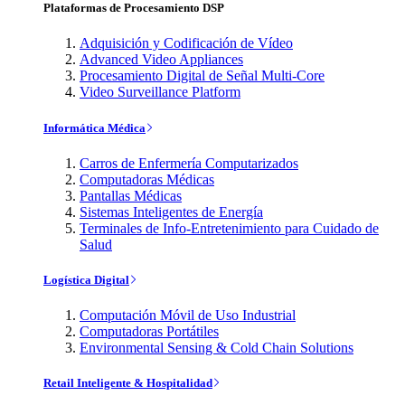
Plataformas de Procesamiento DSP
Adquisición y Codificación de Vídeo
Advanced Video Appliances
Procesamiento Digital de Señal Multi-Core
Video Surveillance Platform
Informática Médica
Carros de Enfermería Computarizados
Computadoras Médicas
Pantallas Médicas
Sistemas Inteligentes de Energía
Terminales de Info-Entretenimiento para Cuidado de
Salud
Logística Digital
Computación Móvil de Uso Industrial
Computadoras Portátiles
Environmental Sensing & Cold Chain Solutions
Retail Inteligente & Hospitalidad